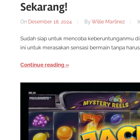
Sekarang!
On
Desember 18, 2024
By
Willie Martinez
I
Sudah siap untuk mencoba keberuntunganmu di 
ini untuk merasakan sensasi bermain tanpa haru
Continue reading