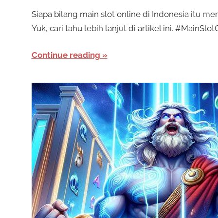
Siapa bilang main slot online di Indonesia itu
Yuk, cari tahu lebih lanjut di artikel ini. #MainSl
Continue reading