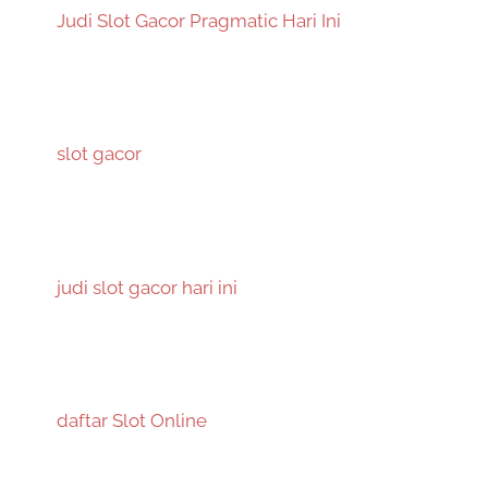
Judi Slot Gacor Pragmatic Hari Ini
slot gacor
judi slot gacor hari ini
daftar Slot Online