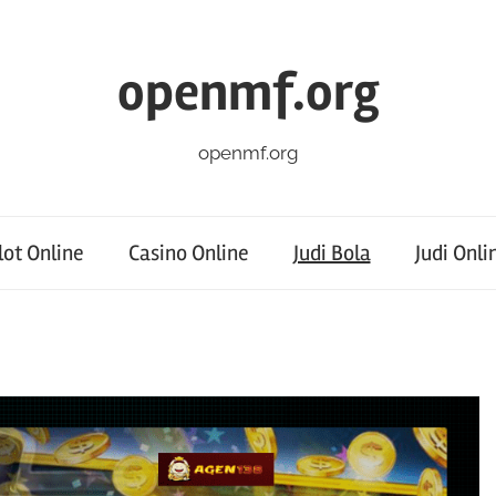
openmf.org
openmf.org
lot Online
Casino Online
Judi Bola
Judi Onli