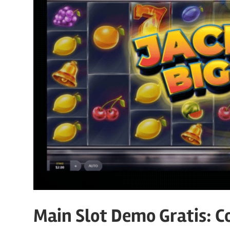
Main Slot Demo Gratis: