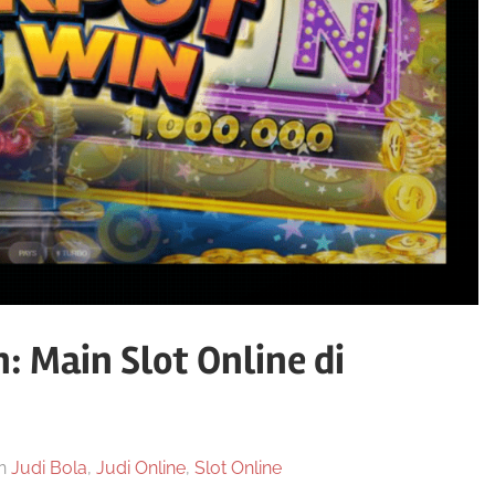
 Main Slot Online di
n
Judi Bola
,
Judi Online
,
Slot Online