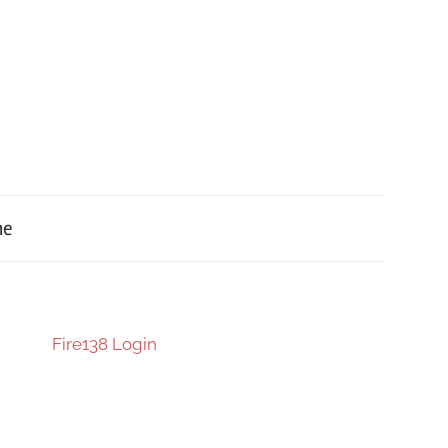
ne
Fire138 Login