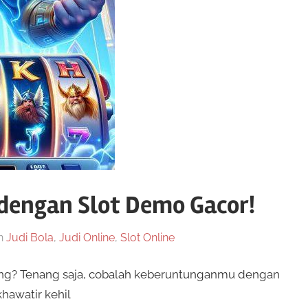
engan Slot Demo Gacor!
n
Judi Bola
,
Judi Online
,
Slot Online
uang? Tenang saja, cobalah keberuntunganmu dengan
hawatir kehil