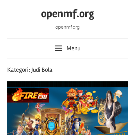
Skip
openmf.org
to
content
openmf.org
Menu
Kategori:
Judi Bola