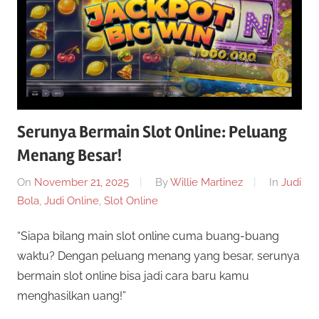
Serunya Bermain Slot Online: Peluang
Menang Besar!
On
November 21, 2025
By
Willie Martinez
In
Judi
Bola
,
Judi Online
,
Slot Online
“Siapa bilang main slot online cuma buang-buang
waktu? Dengan peluang menang yang besar, serunya
bermain slot online bisa jadi cara baru kamu
menghasilkan uang!”