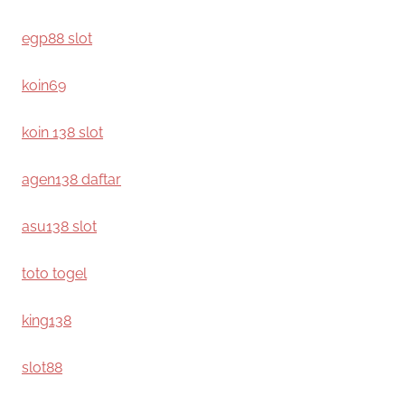
egp88 slot
koin69
koin 138 slot
agen138 daftar
asu138 slot
toto togel
king138
slot88