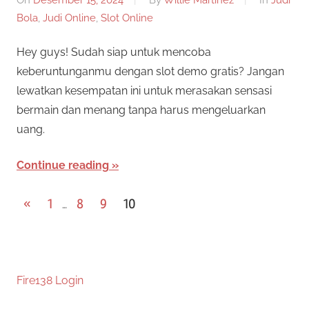
Bola
,
Judi Online
,
Slot Online
Hey guys! Sudah siap untuk mencoba
keberuntunganmu dengan slot demo gratis? Jangan
lewatkan kesempatan ini untuk merasakan sensasi
bermain dan menang tanpa harus mengeluarkan
uang.
Continue reading
Paginasi
Previous
«
1
8
9
10
…
Posts
pos
Fire138 Login