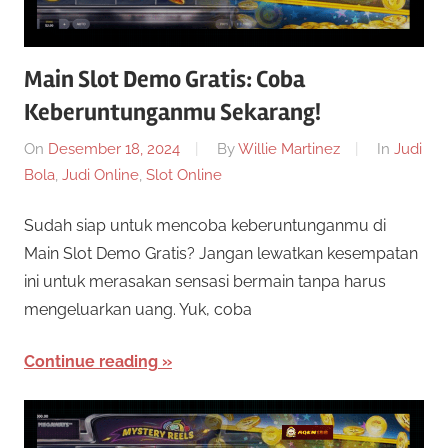
Main Slot Demo Gratis: Coba
Keberuntunganmu Sekarang!
On
Desember 18, 2024
By
Willie Martinez
In
Judi
Bola
,
Judi Online
,
Slot Online
Sudah siap untuk mencoba keberuntunganmu di
Main Slot Demo Gratis? Jangan lewatkan kesempatan
ini untuk merasakan sensasi bermain tanpa harus
mengeluarkan uang. Yuk, coba
Continue reading