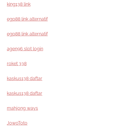
king138 link
egp88 link alternatif
egp88 link alternatif
agen96 slot login
roket 338
kaskus138 daftar
kaskus138 daftar
mahjong ways
JowoToto