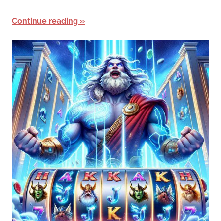
Continue reading