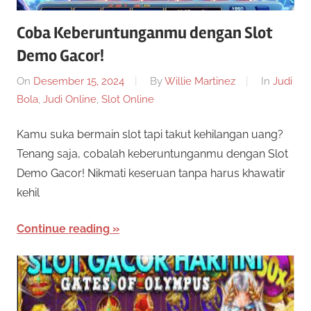
Coba Keberuntunganmu dengan Slot
Demo Gacor!
On
Desember 15, 2024
By
Willie Martinez
In
Judi
Bola
,
Judi Online
,
Slot Online
Kamu suka bermain slot tapi takut kehilangan uang?
Tenang saja, cobalah keberuntunganmu dengan Slot
Demo Gacor! Nikmati keseruan tanpa harus khawatir
kehil
Continue reading