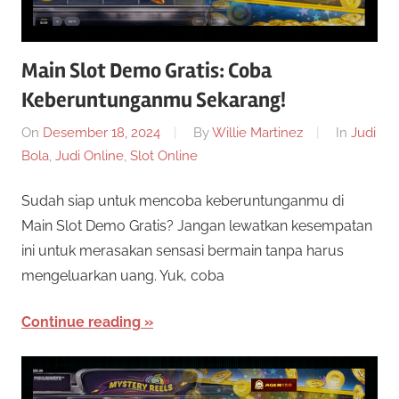
Main Slot Demo Gratis: Coba
Keberuntunganmu Sekarang!
On
Desember 18, 2024
By
Willie Martinez
In
Judi
Bola
,
Judi Online
,
Slot Online
Sudah siap untuk mencoba keberuntunganmu di
Main Slot Demo Gratis? Jangan lewatkan kesempatan
ini untuk merasakan sensasi bermain tanpa harus
mengeluarkan uang. Yuk, coba
Continue reading