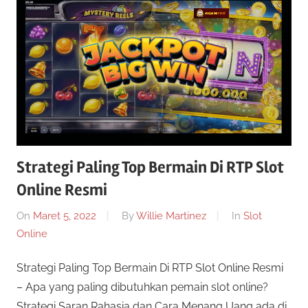
Strategi Paling Top Bermain Di RTP Slot
Online Resmi
On
Maret 5, 2022
By
Willie Martinez
In
Slot
Online
Strategi Paling Top Bermain Di RTP Slot Online Resmi
– Apa yang paling dibutuhkan pemain slot online?
Strategi Saran Rahasia dan Cara Menang Uang ada di