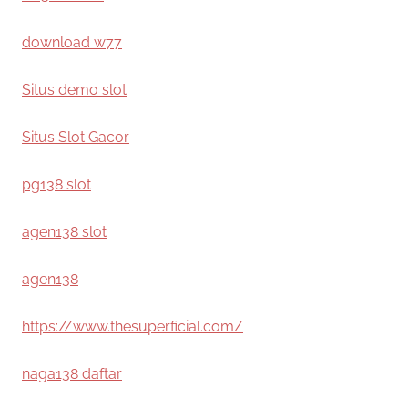
download w77
Situs demo slot
Situs Slot Gacor
pg138 slot
agen138 slot
agen138
https://www.thesuperficial.com/
naga138 daftar