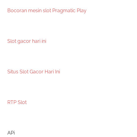
Bocoran mesin slot Pragmatic Play
Slot gacor hari ini
Situs Slot Gacor Hari Ini
RTP Slot
APi