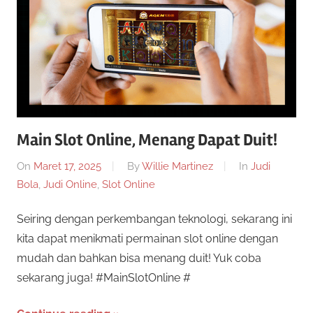
Main Slot Online, Menang Dapat Duit!
On
Maret 17, 2025
By
Willie Martinez
In
Judi
Bola
,
Judi Online
,
Slot Online
Seiring dengan perkembangan teknologi, sekarang ini
kita dapat menikmati permainan slot online dengan
mudah dan bahkan bisa menang duit! Yuk coba
sekarang juga! #MainSlotOnline #