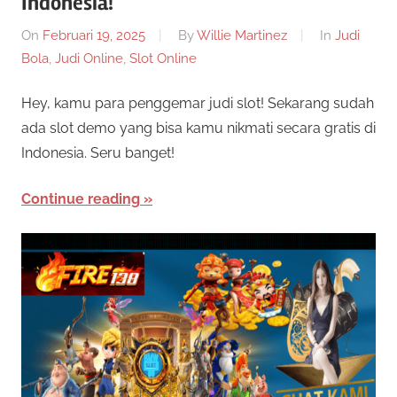
Indonesia!
On
Februari 19, 2025
By
Willie Martinez
In
Judi
Bola
,
Judi Online
,
Slot Online
Hey, kamu para penggemar judi slot! Sekarang sudah
ada slot demo yang bisa kamu nikmati secara gratis di
Indonesia. Seru banget!
Continue reading