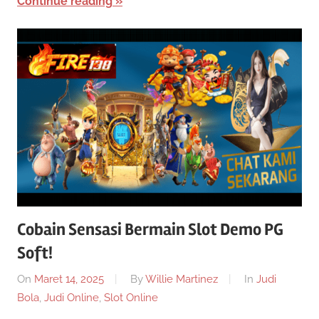
Continue reading
Cobain Sensasi Bermain Slot Demo PG
Soft!
On
Maret 14, 2025
By
Willie Martinez
In
Judi
Bola
,
Judi Online
,
Slot Online