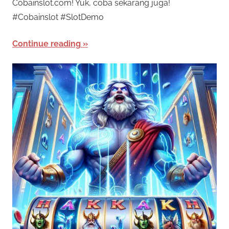
Cobainslot.com! Yuk, coba sekarang juga!
#Cobainslot #SlotDemo
Continue reading