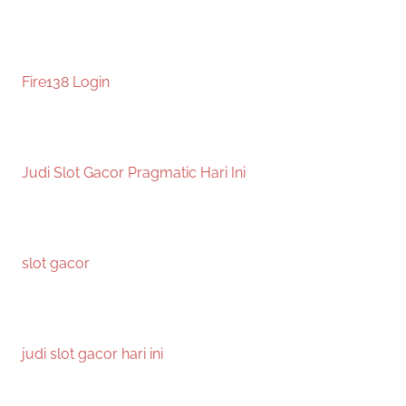
Posts
Posts
pos
Fire138 Login
Judi Slot Gacor Pragmatic Hari Ini
slot gacor
judi slot gacor hari ini