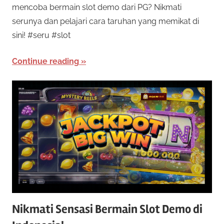
mencoba bermain slot demo dari PG? Nikmati
serunya dan pelajari cara taruhan yang memikat di
sini! #seru #slot
Continue reading
Nikmati Sensasi Bermain Slot Demo di