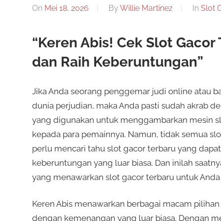
On
Mei 18, 2026
By
Willie Martinez
In
Slot 
“Keren Abis! Cek Slot Gacor
dan Raih Keberuntungan”
Jika Anda seorang penggemar judi online atau 
dunia perjudian, maka Anda pasti sudah akrab deng
yang digunakan untuk menggambarkan mesin sl
kepada para pemainnya. Namun, tidak semua slot 
perlu mencari tahu slot gacor terbaru yang da
keberuntungan yang luar biasa. Dan inilah saatny
yang menawarkan slot gacor terbaru untuk Anda
Keren Abis menawarkan berbagai macam pilihan 
dengan kemenangan yang luar biasa. Dengan me