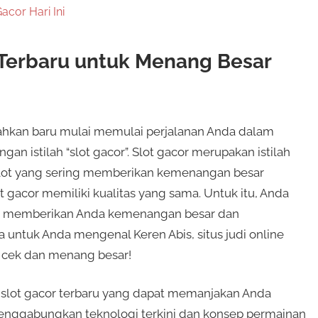
Gacor Hari Ini
 Terbaru untuk Menang Besar
bahkan baru mulai memulai perjalanan Anda dalam
an istilah “slot gacor”. Slot gacor merupakan istilah
ot yang sering memberikan kemenangan besar
gacor memiliki kualitas yang sama. Untuk itu, Anda
pat memberikan Anda kemenangan besar dan
a untuk Anda mengenal Keren Abis, situs judi online
 cek dan menang besar!
slot gacor terbaru yang dapat memanjakan Anda
nggabungkan teknologi terkini dan konsep permainan