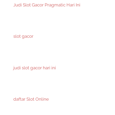
Judi Slot Gacor Pragmatic Hari Ini
slot gacor
judi slot gacor hari ini
daftar Slot Online