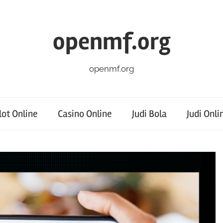
openmf.org
openmf.org
lot Online
Casino Online
Judi Bola
Judi Onli