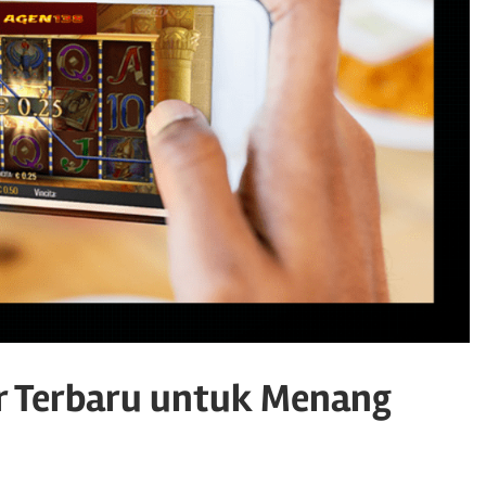
or Terbaru untuk Menang