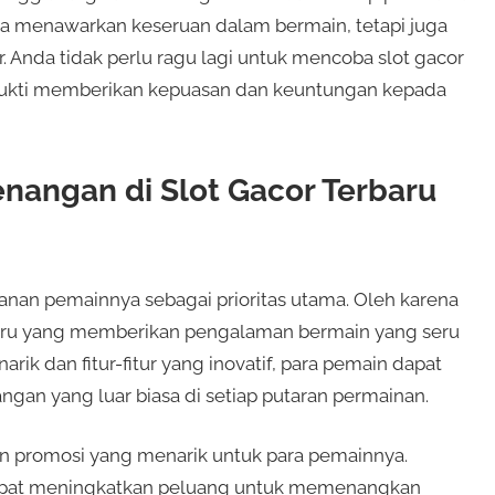
nya menawarkan keseruan dalam bermain, tetapi juga
 Anda tidak perlu ragu lagi untuk mencoba slot gacor
 terbukti memberikan kepuasan dan keuntungan kepada
nangan di Slot Gacor Terbaru
an pemainnya sebagai prioritas utama. Oleh karena
erbaru yang memberikan pengalaman bermain yang seru
 dan fitur-fitur yang inovatif, para pemain dapat
an yang luar biasa di setiap putaran permainan.
an promosi yang menarik untuk para pemainnya.
apat meningkatkan peluang untuk memenangkan