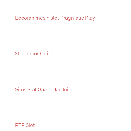
Bocoran mesin slot Pragmatic Play
Slot gacor hari ini
Situs Slot Gacor Hari Ini
RTP Slot