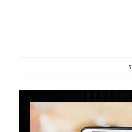
Skip
to
content
S