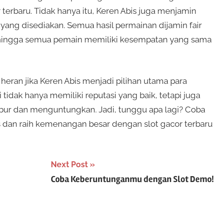
terbaru. Tidak hanya itu, Keren Abis juga menjamin
ang disediakan. Semua hasil permainan dijamin fair
 sehingga semua pemain memiliki kesempatan yang sama
eran jika Keren Abis menjadi pilihan utama para
 tidak hanya memiliki reputasi yang baik, tetapi juga
r dan menguntungkan. Jadi, tunggu apa lagi? Coba
 dan raih kemenangan besar dengan slot gacor terbaru
Next Post
Coba Keberuntunganmu dengan Slot Demo!