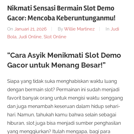
Nikmati Sensasi Bermain Slot Demo
Gacor: Mencoba Keberuntunganmu!
On
Januari 21, 2026
By
Willie Martinez
In
Judi
Bola
,
Judi Online
,
Slot Online
“Cara Asyik Menikmati Slot Demo
Gacor untuk Menang Besar!”
Siapa yang tidak suka menghabiskan waktu luang
dengan bermain slot? Permainan ini sudah menjadi
favorit banyak orang untuk mengisi waktu senggang
dan juga menambah keseruan dalam hidup sehari-
hari. Namun, tahukah kamu bahwa selain sebagai
hiburan, slot juga bisa menjadi sumber penghasilan
yang menggiurkan? Itulah mengapa, bagi para