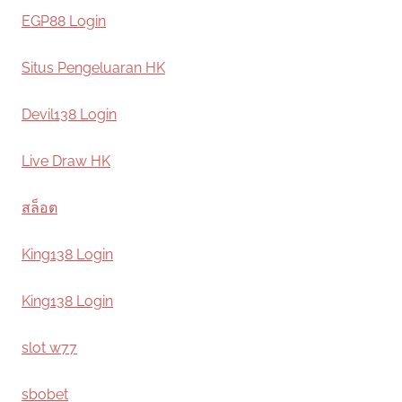
EGP88 Login
Situs Pengeluaran HK
Devil138 Login
Live Draw HK
สล็อต
King138 Login
King138 Login
slot w77
sbobet