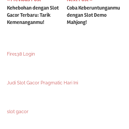
Navigasi
Kehebohan dengan Slot
Coba Keberuntunganmu
pos
Gacor Terbaru: Tarik
dengan Slot Demo
Kemenanganmu!
Mahjong!
Fire138 Login
Judi Slot Gacor Pragmatic Hari Ini
slot gacor