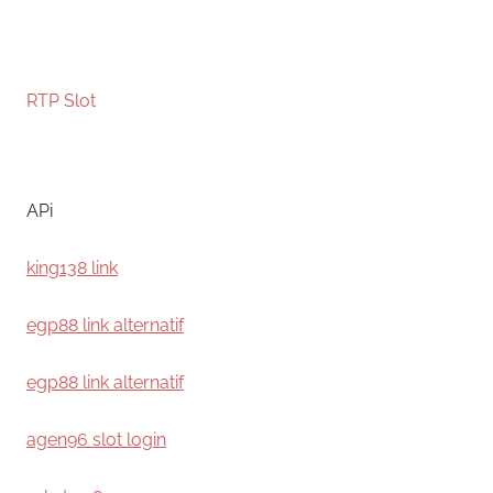
RTP Slot
APi
king138 link
egp88 link alternatif
egp88 link alternatif
agen96 slot login