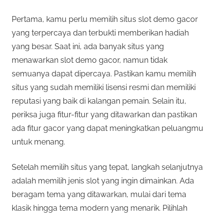
Pertama, kamu perlu memilih situs slot demo gacor
yang terpercaya dan terbukti memberikan hadiah
yang besar. Saat ini, ada banyak situs yang
menawarkan slot demo gacor, namun tidak
semuanya dapat dipercaya. Pastikan kamu memilih
situs yang sudah memiliki lisensi resmi dan memiliki
reputasi yang baik di kalangan pemain. Selain itu,
periksa juga fitur-fitur yang ditawarkan dan pastikan
ada fitur gacor yang dapat meningkatkan peluangmu
untuk menang.
Setelah memilih situs yang tepat, langkah selanjutnya
adalah memilih jenis slot yang ingin dimainkan. Ada
beragam tema yang ditawarkan, mulai dari tema
klasik hingga tema modern yang menarik. Pilihlah