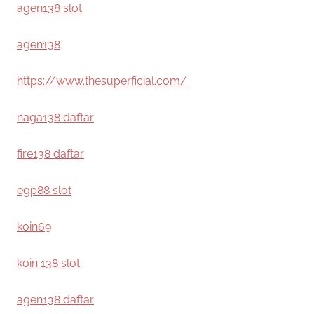
agen138 slot
agen138
https://www.thesuperficial.com/
naga138 daftar
fire138 daftar
egp88 slot
koin69
koin 138 slot
agen138 daftar