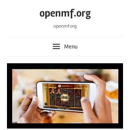
Skip
openmf.org
to
content
openmf.org
Menu