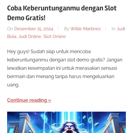
Coba Keberuntunganmu dengan Slot
Demo Gratis!
On
Desember 15, 2024
By
Willie Martinez
In
Judi
Bola
,
Judi Online
,
Slot Online
Hey guys! Sudah siap untuk mencoba
keberuntunganmu dengan slot demo gratis? Jangan
lewatkan kesempatan ini untuk merasakan sensasi
bermain dan menang tanpa harus mengeluarkan
uang.
Continue reading