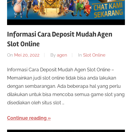
Informasi Cara Deposit Mudah Agen
Slot Online
On
Mei 20, 2022
By
agen
In
Slot Online
Informasi Cara Deposit Mudah Agen Slot Online –
Memainkan judi slot online tidak bisa anda lakukan
dengan sembarangan. Ada beberapa hal yang perlu
dilakukan untuk bisa mencoba semua game slot yang
disediakan oleh situs slot …
Continue reading