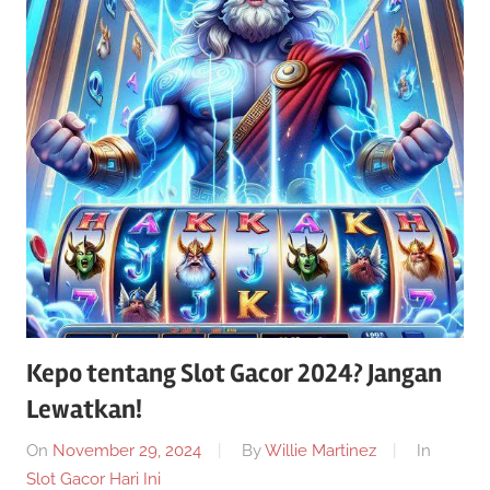
Kepo tentang Slot Gacor 2024? Jangan
Lewatkan!
On
November 29, 2024
By
Willie Martinez
In
Slot Gacor Hari Ini