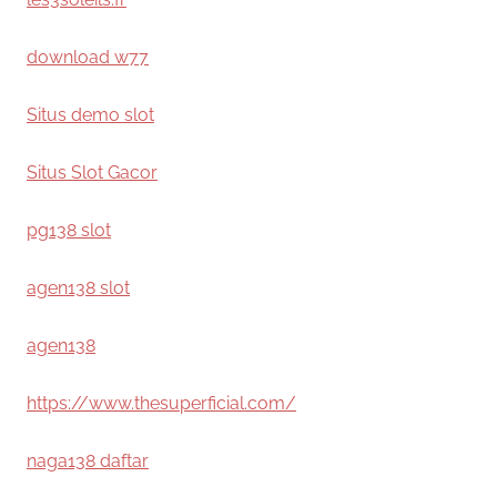
download w77
Situs demo slot
Situs Slot Gacor
pg138 slot
agen138 slot
agen138
https://www.thesuperficial.com/
naga138 daftar