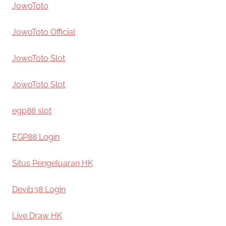
JowoToto
JowoToto Official
JowoToto Slot
JowoToto Slot
egp88 slot
EGP88 Login
Situs Pengeluaran HK
Devil138 Login
Live Draw HK