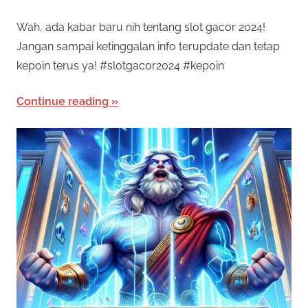
Wah, ada kabar baru nih tentang slot gacor 2024!
Jangan sampai ketinggalan info terupdate dan tetap
kepoin terus ya! #slotgacor2024 #kepoin
Continue reading