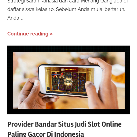
Strategi Saran Rahasia dan Cara Menang Uang ada di
daftar siswa kelas 10. Sebelum Anda mulai bertaruh,
Anda …
Continue reading
Provider Bandar Situs Judi Slot Online
Paling Gacor Di Indonesia