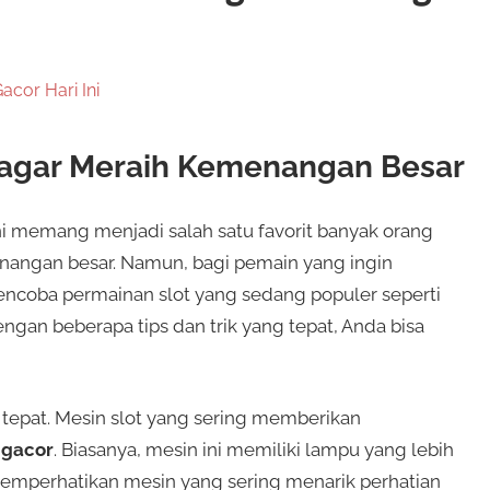
Gacor Hari Ini
 agar Meraih Kemenangan Besar
ni memang menjadi salah satu favorit banyak orang
enangan besar. Namun, bagi pemain yang ingin
coba permainan slot yang sedang populer seperti
engan beberapa tips dan trik yang tepat, Anda bisa
 tepat. Mesin slot yang sering memberikan
 gacor
. Biasanya, mesin ini memiliki lampu yang lebih
 memperhatikan mesin yang sering menarik perhatian