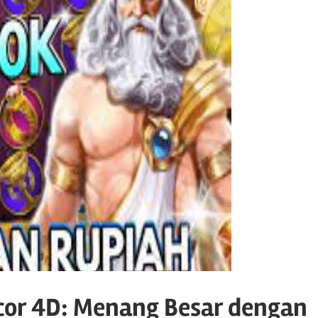
cor 4D: Menang Besar dengan