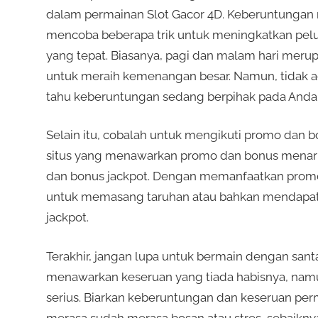
dalam permainan Slot Gacor 4D. Keberuntungan 
mencoba beberapa trik untuk meningkatkan pelu
yang tepat. Biasanya, pagi dan malam hari mer
untuk meraih kemenangan besar. Namun, tidak ad
tahu keberuntungan sedang berpihak pada Anda
Selain itu, cobalah untuk mengikuti promo dan bo
situs yang menawarkan promo dan bonus menarik 
dan bonus jackpot. Dengan memanfaatkan prom
untuk memasang taruhan atau bahkan mendapat
jackpot.
Terakhir, jangan lupa untuk bermain dengan sant
menawarkan keseruan yang tiada habisnya, namun
serius. Biarkan keberuntungan dan keseruan perm
merasa sudah merasa bosan atau stres, sebaiknya