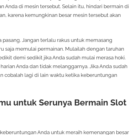
nda di mesin tersebut. Selain itu, hindari bermain di
, karena kemungkinan besar mesin tersebut akan
a pasang. Jangan terlalu rakus untuk memasang
baru saja memulai permainan. Mulailah dengan taruhan
edikit demi sedikit jika Anda sudah mulai merasa hoki.
n harian Anda dan tidak melanggarnya. Jika Anda sudah
n cobalah lagi di lain waktu ketika keberuntungan
u untuk Serunya Bermain Slot
kan keberuntungan Anda untuk meraih kemenangan besar