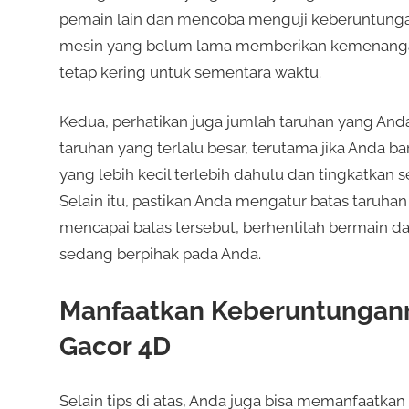
pemain lain dan mencoba menguji keberuntungan A
mesin yang belum lama memberikan kemenangan
tetap kering untuk sementara waktu.
Kedua, perhatikan juga jumlah taruhan yang And
taruhan yang terlalu besar, terutama jika Anda 
yang lebih kecil terlebih dahulu dan tingkatkan s
Selain itu, pastikan Anda mengatur batas taruha
mencapai batas tersebut, berhentilah bermain da
sedang berpihak pada Anda.
Manfaatkan Keberuntunganm
Gacor 4D
Selain tips di atas, Anda juga bisa memanfaat