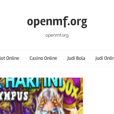
openmf.org
openmf.org
lot Online
Casino Online
Judi Bola
Judi Onli