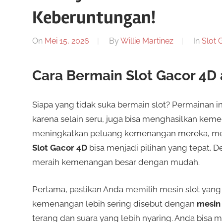
Keberuntungan!
On
Mei 15, 2026
By
Willie Martinez
In
Slot 
Cara Bermain Slot Gacor 4D
Siapa yang tidak suka bermain slot? Permainan i
karena selain seru, juga bisa menghasilkan kem
meningkatkan peluang kemenangan mereka, men
Slot Gacor 4D
bisa menjadi pilihan yang tepat. D
meraih kemenangan besar dengan mudah.
Pertama, pastikan Anda memilih mesin slot yang
kemenangan lebih sering disebut dengan
mesin
terang dan suara yang lebih nyaring. Anda bisa