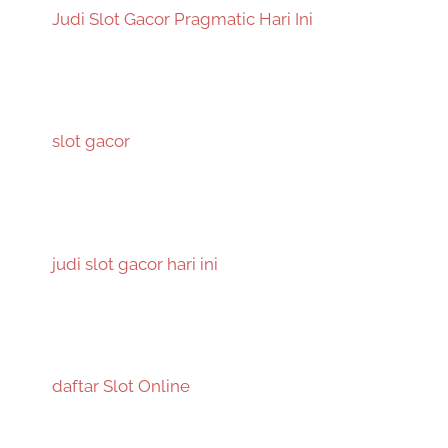
Judi Slot Gacor Pragmatic Hari Ini
slot gacor
judi slot gacor hari ini
daftar Slot Online