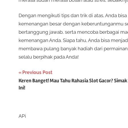
Dengan mengikuti tips dan trik di atas, Anda bi
kemenangan besar dengan keberuntunganmu sendi
bertanggung jawab, serta mencoba berbagai ma
kemenangan Anda. Siapa tahu, Anda bisa menjadi
membawa pulang banyak hadiah dari permainan
selalu berpihak pada Anda!
Navigasi
Previous Post
Keren Banget! Mau Tahu Rahasia Slot Gacor? Simak
pos
Ini!
APi