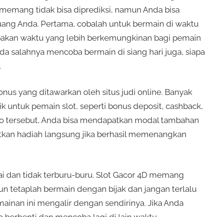
memang tidak bisa diprediksi, namun Anda bisa
ang Anda. Pertama, cobalah untuk bermain di waktu
upakan waktu yang lebih berkemungkinan bagi pemain
a salahnya mencoba bermain di siang hari juga, siapa
.
nus yang ditawarkan oleh situs judi online. Banyak
untuk pemain slot, seperti bonus deposit, cashback,
o tersebut, Anda bisa mendapatkan modal tambahan
kan hadiah langsung jika berhasil memenangkan
ai dan tidak terburu-buru. Slot Gacor 4D memang
 tetaplah bermain dengan bijak dan jangan terlalu
ainan ini mengalir dengan sendirinya. Jika Anda
 berhenti dan mencoba lagi di lain waktu.