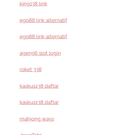
king138 link
egp88 link alternatif
egp88 link alternatif
agen96 slot login
roket 338
kaskus138 daftar
kaskus138 daftar
mahjong ways