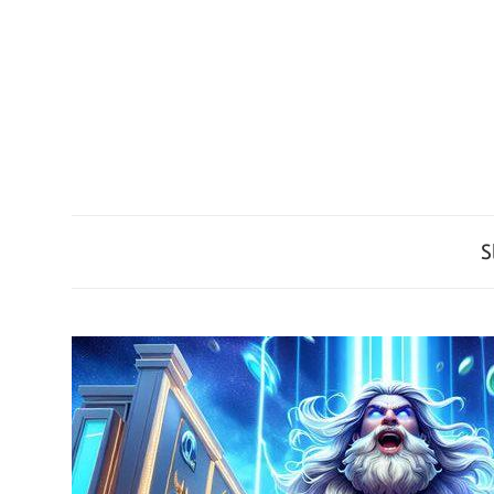
Skip
to
content
S