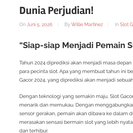
Dunia Perjudian!
On
Juni 5, 2026
By
Willie Martinez
In
Slot G
“Siap-siap Menjadi Pemain S
Tahun 2024 diprediksi akan menjadi masa depan y
para pecinta slot. Apa yang membuat tahun ini b
Gacor 2024, yang diprediksi akan menjadi sebuah
Dengan teknologi yang semakin maju, Slot Gaco
menarik dan memukau. Dengan menggabungkan t
sensor gerakan, pemain akan dibawa ke dalam dun
merasakan sensasi bermain slot yang lebih nya
dan terhibur.