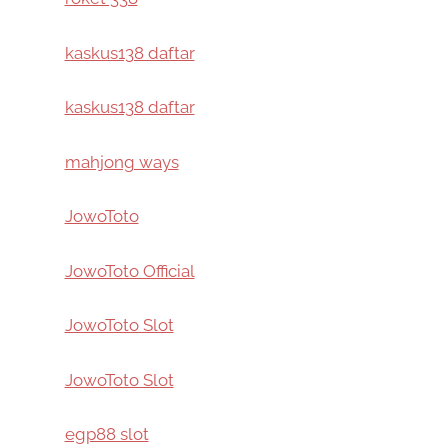
kaskus138 daftar
kaskus138 daftar
mahjong ways
JowoToto
JowoToto Official
JowoToto Slot
JowoToto Slot
egp88 slot