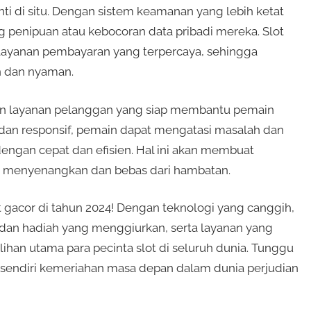
ti di situ. Dengan sistem keamanan yang lebih ketat
ng penipuan atau kebocoran data pribadi mereka. Slot
layanan pembayaran yang terpercaya, sehingga
n dan nyaman.
kan layanan pelanggan yang siap membantu pemain
 dan responsif, pemain dapat mengatasi masalah dan
ngan cepat dan efisien. Hal ini akan membuat
n menyenangkan dan bebas dari hambatan.
ot gacor di tahun 2024! Dengan teknologi yang canggih,
dan hadiah yang menggiurkan, serta layanan yang
lihan utama para pecinta slot di seluruh dunia. Tunggu
n sendiri kemeriahan masa depan dalam dunia perjudian