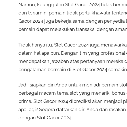
Namun, keunggulan Slot Gacor 2024 tidak berhen
dan terjamin, pemain tidak perlu khawatir tenta
Gacor 2024 juga bekerja sama dengan penyedia 
pemain dapat melakukan transaksi dengan ama
Tidak hanya itu, Slot Gacor 2024 juga menawar
dalam hal apa pun. Dengan tim yang profesional
mendapatkan jawaban atas pertanyaan mereka de
pengalaman bermain di Slot Gacor 2024 semaki
Jadi, siapkan diri Anda untuk menjadi pemain sl
berbagai macam tema slot yang menarik, bonus 
prima, Slot Gacor 2024 diprediksi akan menjadi pi
apa lagi? Segera daftarkan diri Anda dan rasaka
dengan Slot Gacor 2024!