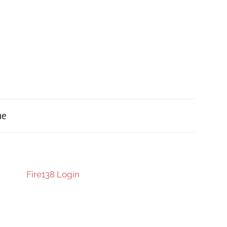
ne
Fire138 Login