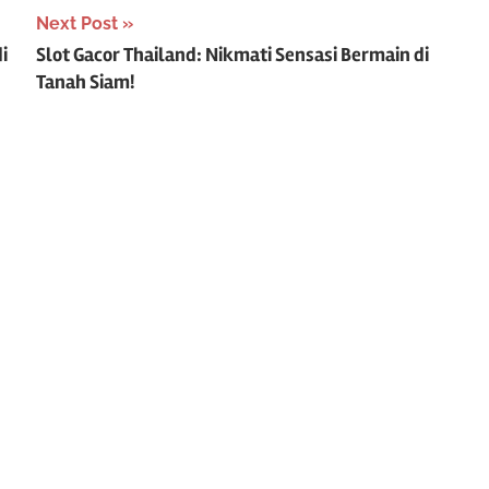
Next Post
i
Slot Gacor Thailand: Nikmati Sensasi Bermain di
Tanah Siam!