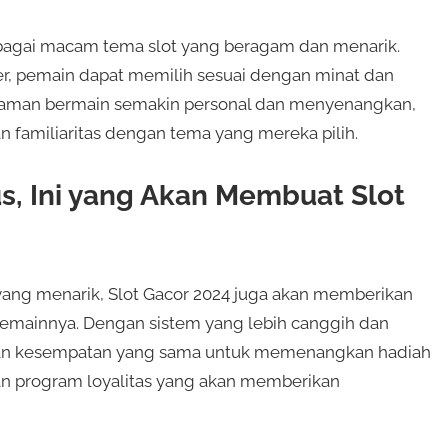
rbagai macam tema slot yang beragam dan menarik.
ler, pemain dapat memilih sesuai dengan minat dan
alaman bermain semakin personal dan menyenangkan,
familiaritas dengan tema yang mereka pilih.
s, Ini yang Akan Membuat Slot
”
ng menarik, Slot Gacor 2024 juga akan memberikan
emainnya. Dengan sistem yang lebih canggih dan
 dan kesempatan yang sama untuk memenangkan hadiah
kan program loyalitas yang akan memberikan