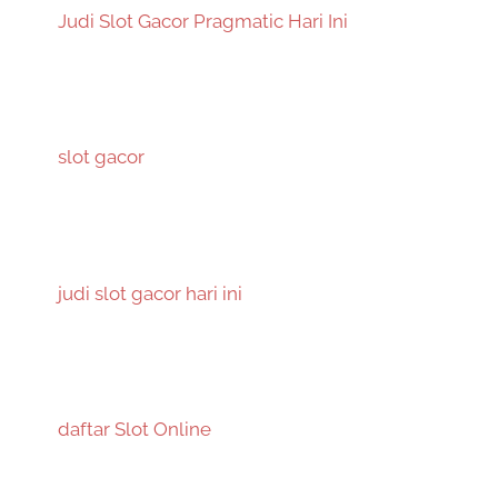
Judi Slot Gacor Pragmatic Hari Ini
slot gacor
judi slot gacor hari ini
daftar Slot Online