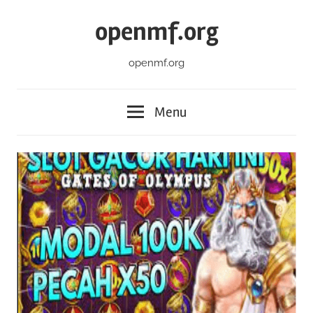
Skip
openmf.org
to
content
openmf.org
Menu