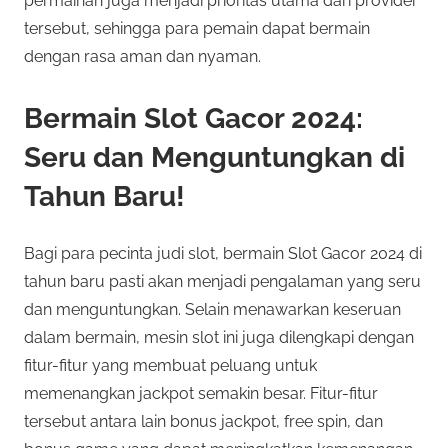
permainan juga menjadi prioritas utama dari provider
tersebut, sehingga para pemain dapat bermain
dengan rasa aman dan nyaman.
Bermain Slot Gacor 2024:
Seru dan Menguntungkan di
Tahun Baru!
Bagi para pecinta judi slot, bermain Slot Gacor 2024 di
tahun baru pasti akan menjadi pengalaman yang seru
dan menguntungkan. Selain menawarkan keseruan
dalam bermain, mesin slot ini juga dilengkapi dengan
fitur-fitur yang membuat peluang untuk
memenangkan jackpot semakin besar. Fitur-fitur
tersebut antara lain bonus jackpot, free spin, dan