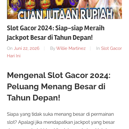
Slot Gacor 2024: Siap-siap Meraih
Jackpot Besar di Tahun Depan!
On
Juni 22, 2026
By
Willie Martinez
In
Slot Gacor
Hari Ini
Mengenal Slot Gacor 2024:
Peluang Menang Besar di
Tahun Depan!
Siapa yang tidak suka menang besar di permainan
slot? Apalagi jika mendapatkan jackpot yang besar