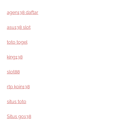
agen138 daftar
asu138 slot
toto togel
king138
slot88
rtp koin138
situs toto
Situs go138