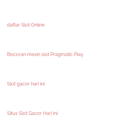
daftar Slot Online
Bocoran mesin slot Pragmatic Play
Slot gacor hari ini
Situs Slot Gacor Hari Ini