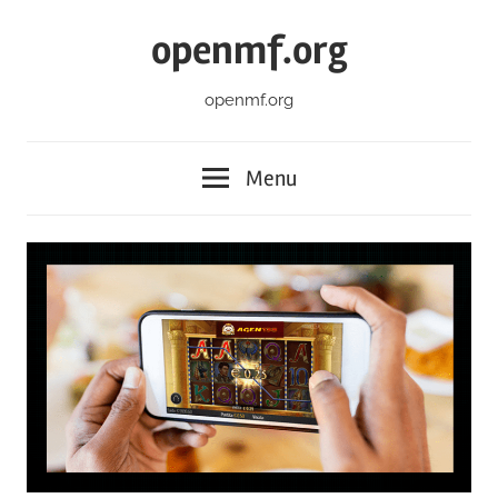
Skip
openmf.org
to
content
openmf.org
Menu