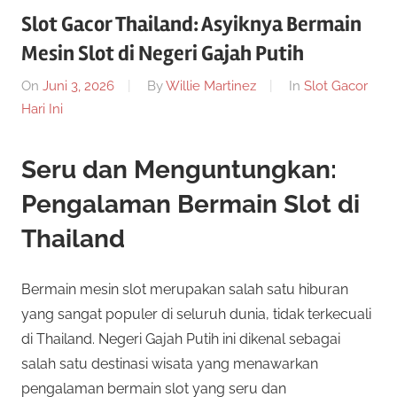
Slot Gacor Thailand: Asyiknya Bermain
Mesin Slot di Negeri Gajah Putih
On
Juni 3, 2026
By
Willie Martinez
In
Slot Gacor
Hari Ini
Seru dan Menguntungkan:
Pengalaman Bermain Slot di
Thailand
Bermain mesin slot merupakan salah satu hiburan
yang sangat populer di seluruh dunia, tidak terkecuali
di Thailand. Negeri Gajah Putih ini dikenal sebagai
salah satu destinasi wisata yang menawarkan
pengalaman bermain slot yang seru dan