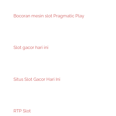
Bocoran mesin slot Pragmatic Play
Slot gacor hari ini
Situs Slot Gacor Hari Ini
RTP Slot