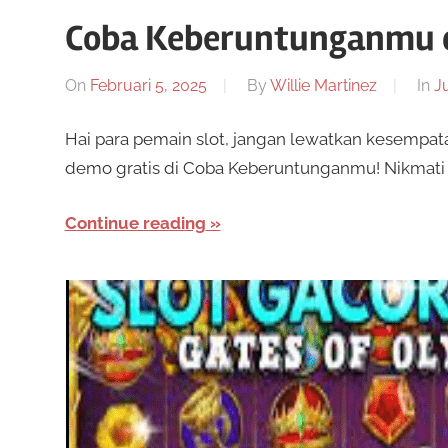
Coba Keberuntunganmu d
On
Februari 5, 2025
By
Willie Martinez
In
J
Hai para pemain slot, jangan lewatkan kesemp
demo gratis di Coba Keberuntunganmu! Nikmati
Continue reading