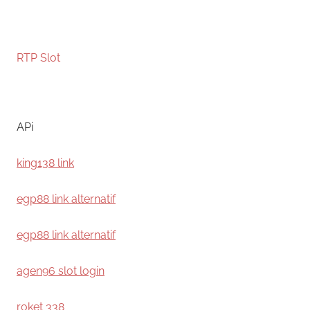
RTP Slot
APi
king138 link
egp88 link alternatif
egp88 link alternatif
agen96 slot login
roket 338