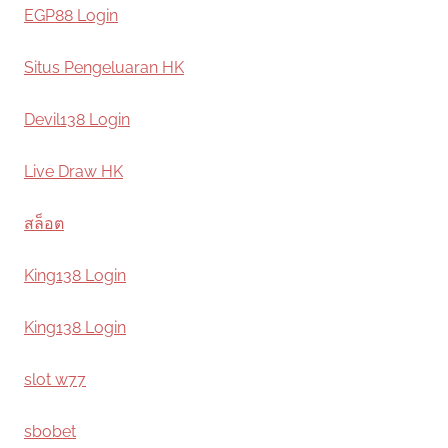
EGP88 Login
Situs Pengeluaran HK
Devil138 Login
Live Draw HK
สล็อต
King138 Login
King138 Login
slot w77
sbobet