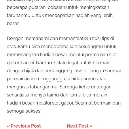
beberapa putaran, cobalah untuk meningkatkan
taruhanmu untuk mendapatkan hadiah yang lebih
besar.
Dengan memahami dan memanfaatkan tips-tips di
atas, kamu bisa mengoptimalkan peluangmu untuk
memenangkan hadiah besar melalui permainan slot
gacor hari ini. Namun, selalu ingat untuk bermain
dengan bijak dan bertanggung jawab. Jangan sampai
permainan ini mengganggu kehidupanmu atau
menguras tabunganmu. Semoga keberuntungan
senantiasa menyertaimu dan kamu bisa meraih
hadiah besar melalui slot gacor. Selamat bermain dan
semoga sukses!
Navigasi
Previous Post
Next Post