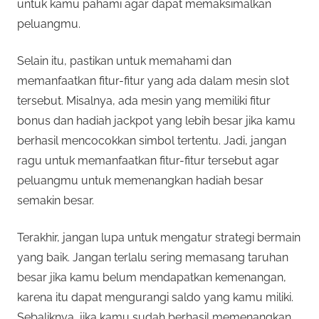
untuk kamu pahami agar dapat memaksimalkan
peluangmu.
Selain itu, pastikan untuk memahami dan
memanfaatkan fitur-fitur yang ada dalam mesin slot
tersebut. Misalnya, ada mesin yang memiliki fitur
bonus dan hadiah jackpot yang lebih besar jika kamu
berhasil mencocokkan simbol tertentu. Jadi, jangan
ragu untuk memanfaatkan fitur-fitur tersebut agar
peluangmu untuk memenangkan hadiah besar
semakin besar.
Terakhir, jangan lupa untuk mengatur strategi bermain
yang baik. Jangan terlalu sering memasang taruhan
besar jika kamu belum mendapatkan kemenangan,
karena itu dapat mengurangi saldo yang kamu miliki.
Sebaliknya, jika kamu sudah berhasil memenangkan