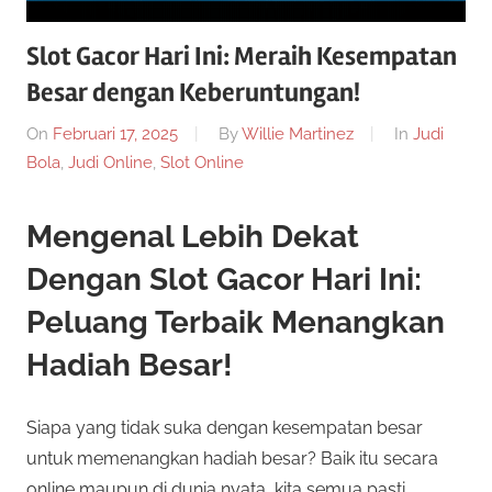
Slot Gacor Hari Ini: Meraih Kesempatan
Besar dengan Keberuntungan!
On
Februari 17, 2025
By
Willie Martinez
In
Judi
Bola
,
Judi Online
,
Slot Online
Mengenal Lebih Dekat
Dengan Slot Gacor Hari Ini:
Peluang Terbaik Menangkan
Hadiah Besar!
Siapa yang tidak suka dengan kesempatan besar
untuk memenangkan hadiah besar? Baik itu secara
online maupun di dunia nyata, kita semua pasti