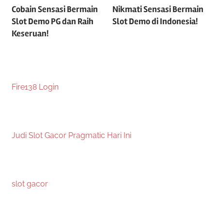
Cobain Sensasi Bermain
Nikmati Sensasi Bermain
pos
Slot Demo PG dan Raih
Slot Demo di Indonesia!
Keseruan!
Fire138 Login
Judi Slot Gacor Pragmatic Hari Ini
slot gacor