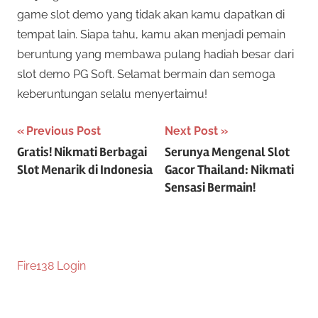
game slot demo yang tidak akan kamu dapatkan di
tempat lain. Siapa tahu, kamu akan menjadi pemain
beruntung yang membawa pulang hadiah besar dari
slot demo PG Soft. Selamat bermain dan semoga
keberuntungan selalu menyertaimu!
Navigasi
Previous Post
Next Post
Gratis! Nikmati Berbagai
Serunya Mengenal Slot
pos
Slot Menarik di Indonesia
Gacor Thailand: Nikmati
Sensasi Bermain!
Fire138 Login