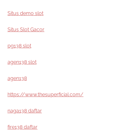
Situs demo slot
Situs Slot Gacor
pg138 slot
agen138 slot
agen138
https://www.thesuperficial.com/
naga138 daftar
fire138 daftar