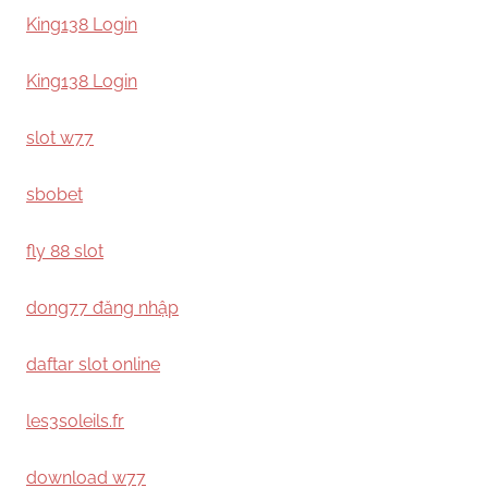
King138 Login
King138 Login
slot w77
sbobet
fly 88 slot
dong77 đăng nhập
daftar slot online
les3soleils.fr
download w77