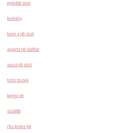
egp88 slot
koin69
koin 138 slot
agen138 daftar
asu138 slot
toto togel
king138
slot88
rtp koin138