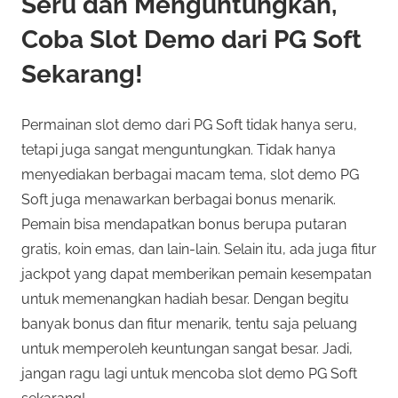
Seru dan Menguntungkan,
Coba Slot Demo dari PG Soft
Sekarang!
Permainan slot demo dari PG Soft tidak hanya seru,
tetapi juga sangat menguntungkan. Tidak hanya
menyediakan berbagai macam tema, slot demo PG
Soft juga menawarkan berbagai bonus menarik.
Pemain bisa mendapatkan bonus berupa putaran
gratis, koin emas, dan lain-lain. Selain itu, ada juga fitur
jackpot yang dapat memberikan pemain kesempatan
untuk memenangkan hadiah besar. Dengan begitu
banyak bonus dan fitur menarik, tentu saja peluang
untuk memperoleh keuntungan sangat besar. Jadi,
jangan ragu lagi untuk mencoba slot demo PG Soft