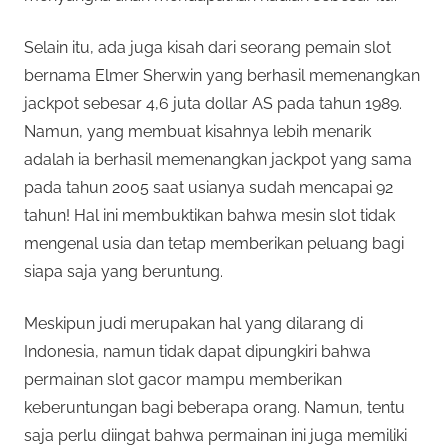
Selain itu, ada juga kisah dari seorang pemain slot
bernama Elmer Sherwin yang berhasil memenangkan
jackpot sebesar 4,6 juta dollar AS pada tahun 1989.
Namun, yang membuat kisahnya lebih menarik
adalah ia berhasil memenangkan jackpot yang sama
pada tahun 2005 saat usianya sudah mencapai 92
tahun! Hal ini membuktikan bahwa mesin slot tidak
mengenal usia dan tetap memberikan peluang bagi
siapa saja yang beruntung.
Meskipun judi merupakan hal yang dilarang di
Indonesia, namun tidak dapat dipungkiri bahwa
permainan slot gacor mampu memberikan
keberuntungan bagi beberapa orang. Namun, tentu
saja perlu diingat bahwa permainan ini juga memiliki