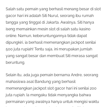
Salah satu pemain yang berhasil menang besar di slot
gacor hari ini adalah Siti Nurul, seorang ibu rumah
tangga yang tinggal di Jakarta. Awalnya, Siti hanya
iseng memainkan mesin slot di salah satu kasino
online. Namun, keberuntungannya tidak dapat
dipungkiri, ia berhasil memenangkan jackpot senilai
500 juta rupiah! Tentu saja, ini merupakan jumlah
yang sangat besar dan membuat Siti merasa sangat
beruntung.
Selain itu, ada juga pemain bernama Andre, seorang
mahasiswa asal Bandung yang berhasil
memenangkan jackpot slot gacor hari ini senilai 200
juta rupiah. Ia mengaku tidak menyangka bahwa
permainan yang awalnya hanya untuk mengisi waktu