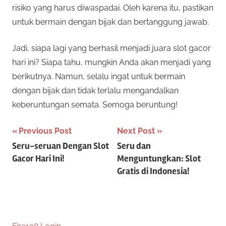
risiko yang harus diwaspadai. Oleh karena itu, pastikan
untuk bermain dengan bijak dan bertanggung jawab.
Jadi, siapa lagi yang berhasil menjadi juara slot gacor
hari ini? Siapa tahu, mungkin Anda akan menjadi yang
berikutnya. Namun, selalu ingat untuk bermain
dengan bijak dan tidak terlalu mengandalkan
keberuntungan semata. Semoga beruntung!
Navigasi
Previous Post
Next Post
Seru-seruan Dengan Slot
Seru dan
pos
Gacor Hari Ini!
Menguntungkan: Slot
Gratis di Indonesia!