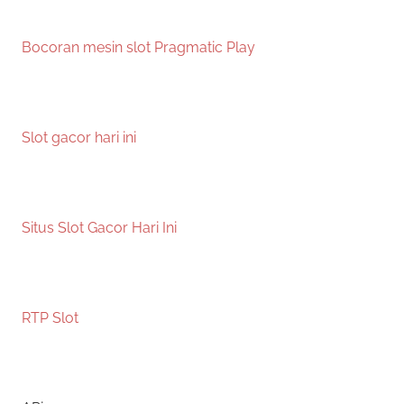
Bocoran mesin slot Pragmatic Play
Slot gacor hari ini
Situs Slot Gacor Hari Ini
RTP Slot