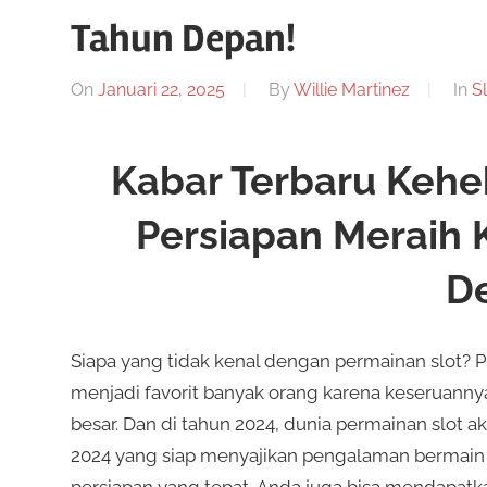
Tahun Depan!
On
Januari 22, 2025
By
Willie Martinez
In
Sl
Kabar Terbaru Kehe
Persiapan Meraih
D
Siapa yang tidak kenal dengan permainan slot?
menjadi favorit banyak orang karena keseruan
besar. Dan di tahun 2024, dunia permainan slot 
2024 yang siap menyajikan pengalaman bermain y
persiapan yang tepat, Anda juga bisa mendapat