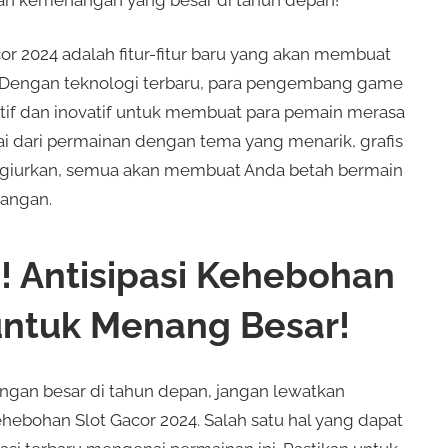
or 2024 adalah fitur-fitur baru yang akan membuat
Dengan teknologi terbaru, para pengembang game
raktif dan inovatif untuk membuat para pemain merasa
ai dari permainan dengan tema yang menarik, grafis
ggiurkan, semua akan membuat Anda betah bermain
angan.
! Antisipasi Kehebohan
untuk Menang Besar!
ngan besar di tahun depan, jangan lewatkan
ebohan Slot Gacor 2024. Salah satu hal yang dapat