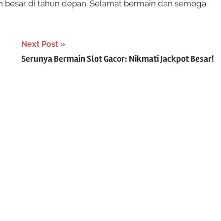
 besar di tahun depan. Selamat bermain dan semoga
Next Post
Serunya Bermain Slot Gacor: Nikmati Jackpot Besar!