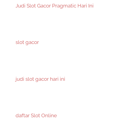
Judi Slot Gacor Pragmatic Hari Ini
slot gacor
judi slot gacor hari ini
daftar Slot Online