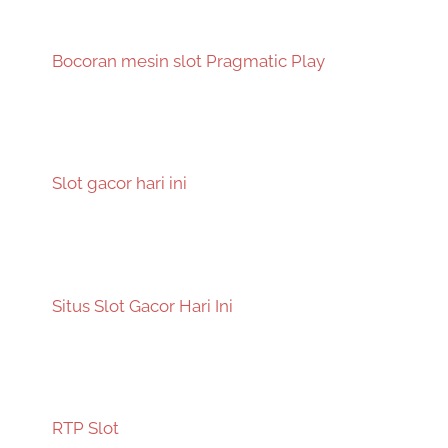
Bocoran mesin slot Pragmatic Play
Slot gacor hari ini
Situs Slot Gacor Hari Ini
RTP Slot