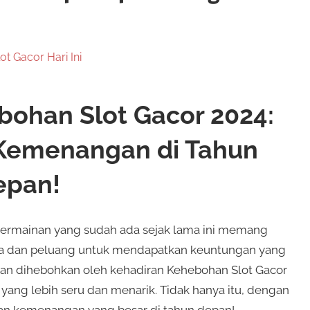
ot Gacor Hari Ini
bohan Slot Gacor 2024:
 Kemenangan di Tahun
epan!
 Permainan yang sudah ada sejak lama ini memang
nya dan peluang untuk mendapatkan keuntungan yang
akan dihebohkan oleh kehadiran Kehebohan Slot Gacor
ang lebih seru dan menarik. Tidak hanya itu, dengan
kan kemenangan yang besar di tahun depan!