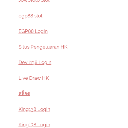
JowoToto Slot
egp88 slot
EGP88 Login
Situs Pengeluaran HK
Devil138 Login
Live Draw HK
สล็อต
King138 Login
King138 Login