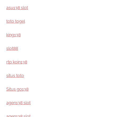
asu138 slot
toto togel
king138
slot88
rtp koin138
situs toto
Situs go138
agen138 slot
agen138 slot