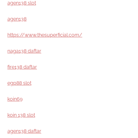
agen138 slot
agen138
https://www.thesuperficial.com/
naga138 daftar
fire138 daftar
egp88 slot
koin69
koin 138 slot
agen138 daftar