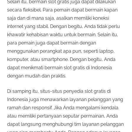
Selain itu, bermain slot gratis juga dapat dilakukan
secara fleksibel. Para pemain dapat bermain kapan
saja dan di mana saja, asalkan memiliki koneksi
internet yang stabil. Dengan begitu, Anda tidak perlu
khawatir kehabisan waktu untuk bermain. Selain itu,
para pemain juga dapat bermain dengan
menggunakan perangkat apa pun, seperti laptop,
komputer, atau smartphone. Dengan begitu, Anda
dapat menikmati bermain slot gratis di Indonesia
dengan mudah dan praktis.
Di samping itu, situs-situs penyedia slot gratis di
Indonesia juga menawarkan layanan pelanggan yang
ramah dan responsif. Jika Anda mengalami kendala
atau memiliki pertanyaan seputar permainan, Anda
dapat langsung menghubungi tim layanan pelanggan