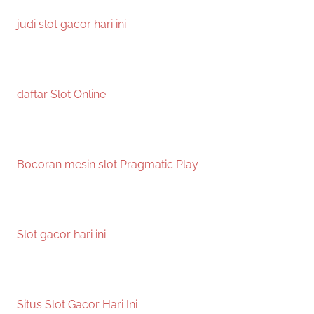
judi slot gacor hari ini
daftar Slot Online
Bocoran mesin slot Pragmatic Play
Slot gacor hari ini
Situs Slot Gacor Hari Ini