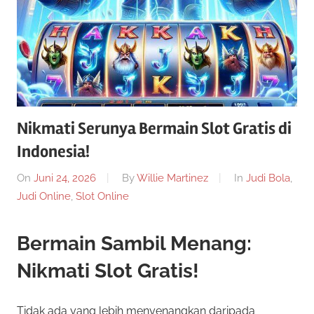
Nikmati Serunya Bermain Slot Gratis di
Indonesia!
On
Juni 24, 2026
By
Willie Martinez
In
Judi Bola
,
Judi Online
,
Slot Online
Bermain Sambil Menang:
Nikmati Slot Gratis!
Tidak ada yang lebih menyenangkan daripada