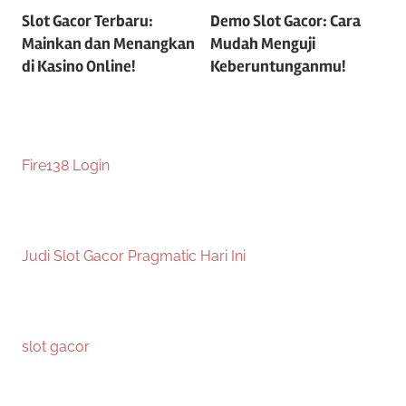
Slot Gacor Terbaru:
Demo Slot Gacor: Cara
pos
Mainkan dan Menangkan
Mudah Menguji
di Kasino Online!
Keberuntunganmu!
Fire138 Login
Judi Slot Gacor Pragmatic Hari Ini
slot gacor