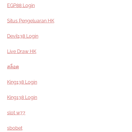
EGP88 Login
Situs Pengeluaran HK
Devil138 Login
Live Draw HK
สล็อต
King138 Login
King138 Login
slot w77
sbobet