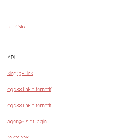
RTP Slot
APi
king138 link
egp88 link alternatif
egp88 link alternatif
agen96 slot login
roket 338