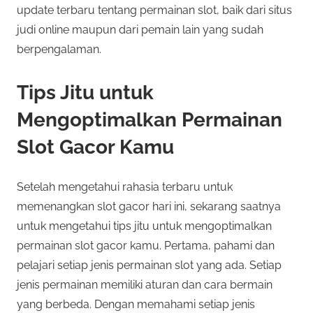
update terbaru tentang permainan slot, baik dari situs
judi online maupun dari pemain lain yang sudah
berpengalaman.
Tips Jitu untuk
Mengoptimalkan Permainan
Slot Gacor Kamu
Setelah mengetahui rahasia terbaru untuk
memenangkan slot gacor hari ini, sekarang saatnya
untuk mengetahui tips jitu untuk mengoptimalkan
permainan slot gacor kamu. Pertama, pahami dan
pelajari setiap jenis permainan slot yang ada. Setiap
jenis permainan memiliki aturan dan cara bermain
yang berbeda. Dengan memahami setiap jenis