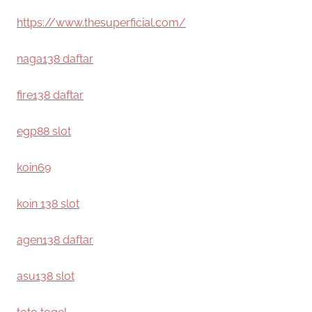
https://www.thesuperficial.com/
naga138 daftar
fire138 daftar
egp88 slot
koin69
koin 138 slot
agen138 daftar
asu138 slot