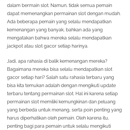
dalam bermain slot. Namun, tidak semua pemain
dapat memenangkan permainan slot dengan mudah.
Ada beberapa pemain yang selalu mendapatkan
kemenangan yang banyak, bahkan ada yang
mengatakan bahwa mereka selalu mendapatkan
jackpot atau slot gacor setiap harinya.
Jadi, apa rahasia di balik kemenangan mereka?
Bagaimana mereka bisa selalu mendapatkan slot
gacor setiap hari? Salah satu rahasia terbaru yang
bisa kita temukan adalah dengan mengikuti update
terbaru tentang permainan slot. Hal ini karena setiap
permainan slot memiliki kemungkinan dan peluang
yang berbeda untuk menang, serta poin penting yang
harus diperhatikan oleh pemain. Oleh karena itu,
penting bagi para pemain untuk selalu mengikuti