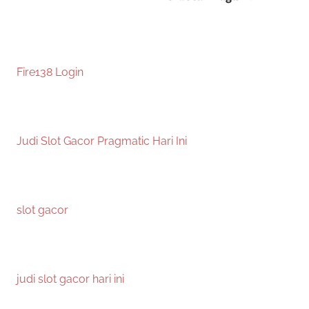
Fire138 Login
Judi Slot Gacor Pragmatic Hari Ini
slot gacor
judi slot gacor hari ini