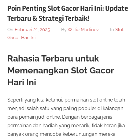
Poin Penting Slot Gacor Hari Ini: Update
Terbaru & Strategi Terbaik!
On
Februari 21, 2025
By
Willie Martinez
In
Slot
Gacor Hari Ini
Rahasia Terbaru untuk
Memenangkan Slot Gacor
Hari Ini
Seperti yang kita ketahui, permainan slot online telah
menjadi salah satu yang paling populer di kalangan
para pemain judi online. Dengan berbagai jenis
permainan dan hadiah yang menarik, tidak heran jika
banyak orang mencoba keberuntungan mereka