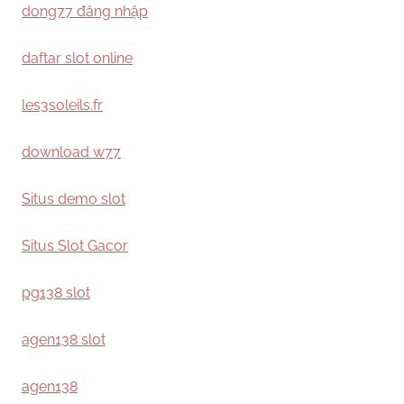
dong77 đăng nhập
daftar slot online
les3soleils.fr
download w77
Situs demo slot
Situs Slot Gacor
pg138 slot
agen138 slot
agen138