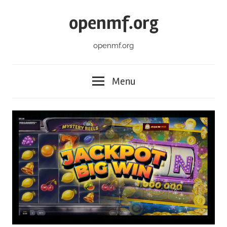
Skip
openmf.org
to
content
openmf.org
Menu