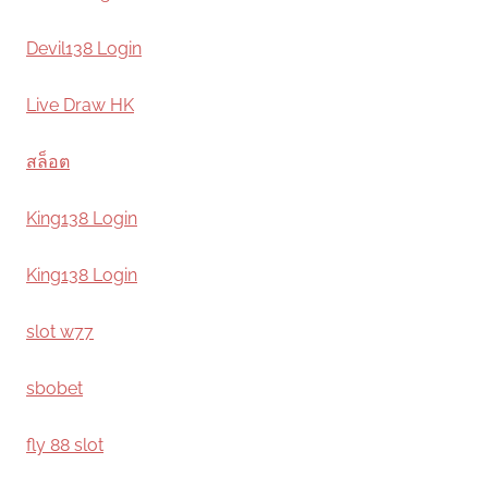
Devil138 Login
Live Draw HK
สล็อต
King138 Login
King138 Login
slot w77
sbobet
fly 88 slot