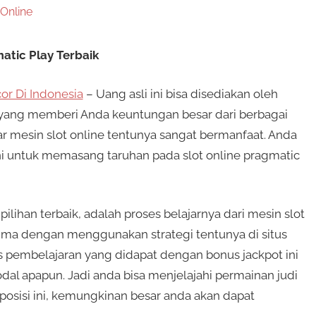
 Online
atic Play Terbaik
cor Di Indonesia
– Uang asli ini bisa disediakan oleh
r yang memberi Anda keuntungan besar dari berbagai
r mesin slot online tentunya sangat bermanfaat. Anda
 untuk memasang taruhan pada slot online pragmatic
ilihan terbaik, adalah proses belajarnya dari mesin slot
rima dengan menggunakan strategi tentunya di situs
es pembelajaran yang didapat dengan bonus jackpot ini
al apapun. Jadi anda bisa menjelajahi permainan judi
i posisi ini, kemungkinan besar anda akan dapat