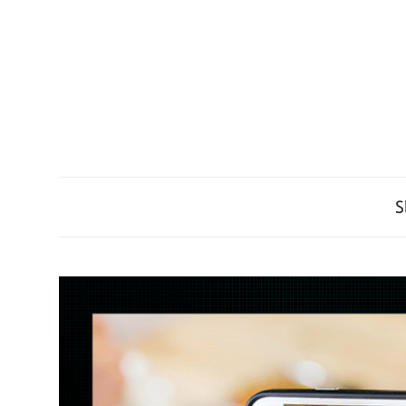
Skip
to
content
S