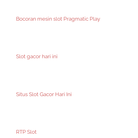
Bocoran mesin slot Pragmatic Play
Slot gacor hari ini
Situs Slot Gacor Hari Ini
RTP Slot