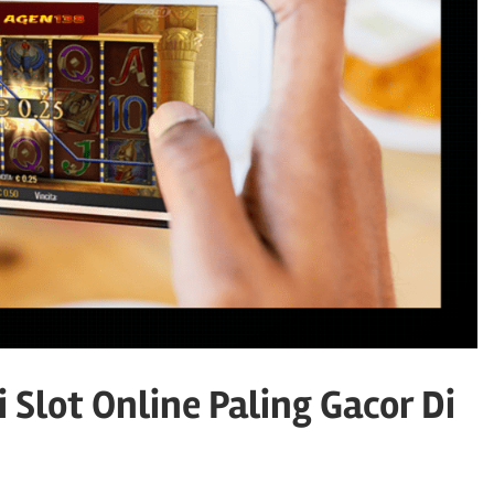
 Slot Online Paling Gacor Di