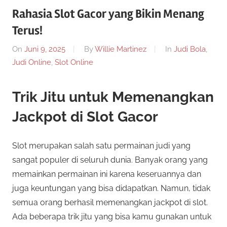
Rahasia Slot Gacor yang Bikin Menang
Terus!
On
Juni 9, 2025
By
Willie Martinez
In
Judi Bola
,
Judi Online
,
Slot Online
Trik Jitu untuk Memenangkan
Jackpot di Slot Gacor
Slot merupakan salah satu permainan judi yang
sangat populer di seluruh dunia. Banyak orang yang
memainkan permainan ini karena keseruannya dan
juga keuntungan yang bisa didapatkan. Namun, tidak
semua orang berhasil memenangkan jackpot di slot.
Ada beberapa trik jitu yang bisa kamu gunakan untuk