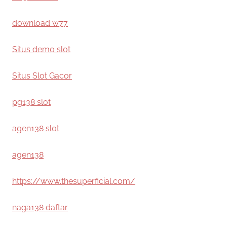
download w77
Situs demo slot
Situs Slot Gacor
pg138 slot
agen138 slot
agen138
https://www.thesuperficial.com/
naga138 daftar