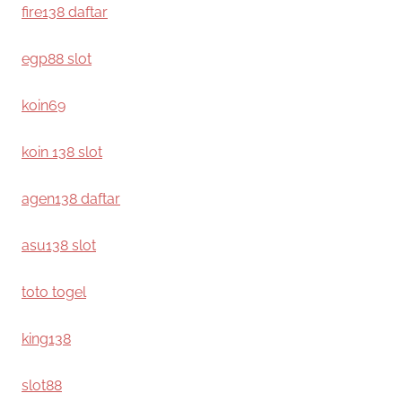
fire138 daftar
egp88 slot
koin69
koin 138 slot
agen138 daftar
asu138 slot
toto togel
king138
slot88