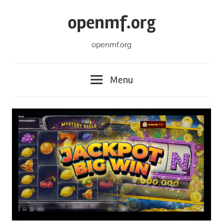
Skip
openmf.org
to
content
openmf.org
Menu