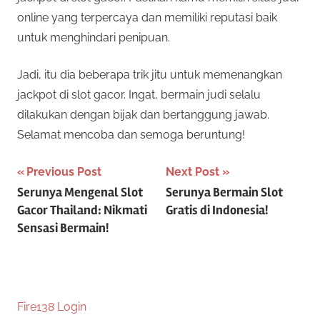
online yang terpercaya dan memiliki reputasi baik
untuk menghindari penipuan.
Jadi, itu dia beberapa trik jitu untuk memenangkan
jackpot di slot gacor. Ingat, bermain judi selalu
dilakukan dengan bijak dan bertanggung jawab.
Selamat mencoba dan semoga beruntung!
Navigasi
Previous Post
Next Post
Serunya Mengenal Slot
Serunya Bermain Slot
pos
Gacor Thailand: Nikmati
Gratis di Indonesia!
Sensasi Bermain!
Fire138 Login