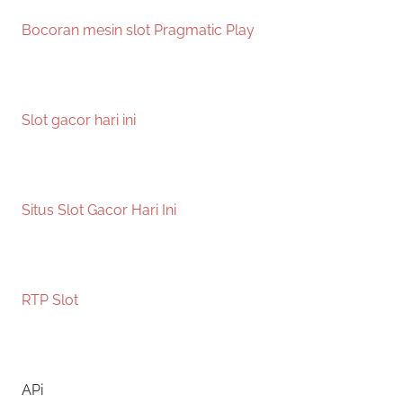
Bocoran mesin slot Pragmatic Play
Slot gacor hari ini
Situs Slot Gacor Hari Ini
RTP Slot
APi