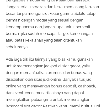
pengelolaan modal yang baik saat bermain slot.
Jangan terlalu serakah dan terus memasang taruhan
besar tanpa mengontrol keuanganmu. Selalu tetap
bermain dengan modal yang sesuai dengan
kemampuanmu dan jangan lupa untuk berhenti
bermain jika sudah mencapai target kemenangan
atau batas kekalahan yang telah ditentukan
sebelumnya.
Ada juga trik jitu lainnya yang bisa kamu gunakan
untuk memenangkan jackpot di slot gacor, yaitu
dengan memanfaatkan promosi dan bonus yang
disediakan oleh situs judi online. Banyak situs judi
online yang menawarkan bonus deposit, cashback,
dan event-event menarik lainnya yang dapat
meningkatkan peluangmu untuk memenangkan
jackpot di slot gacor. Pastikan kamu memilih situs judi