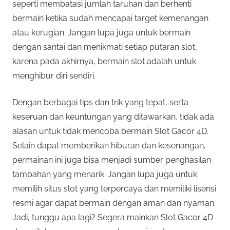
seperti membatasi jumlah taruhan dan berhenti
bermain ketika sudah mencapai target kemenangan
atau kerugian. Jangan lupa juga untuk bermain
dengan santai dan menikmati setiap putaran slot,
karena pada akhirnya, bermain slot adalah untuk
menghibur diri sendiri.
Dengan berbagai tips dan trik yang tepat, serta
keseruan dan keuntungan yang ditawarkan, tidak ada
alasan untuk tidak mencoba bermain Slot Gacor 4D.
Selain dapat memberikan hiburan dan kesenangan,
permainan ini juga bisa menjadi sumber penghasilan
tambahan yang menarik. Jangan lupa juga untuk
memilih situs slot yang terpercaya dan memiliki lisensi
resmi agar dapat bermain dengan aman dan nyaman.
Jadi, tunggu apa lagi? Segera mainkan Slot Gacor 4D