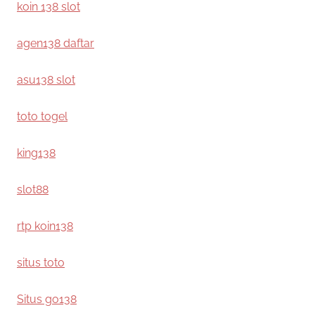
koin 138 slot
agen138 daftar
asu138 slot
toto togel
king138
slot88
rtp koin138
situs toto
Situs go138