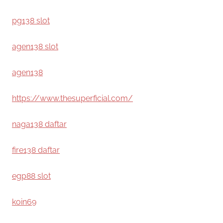
pg138 slot
agen138 slot
agen138
https://www.thesuperficial.com/
naga138 daftar
fire138 daftar
egp88 slot
koin69