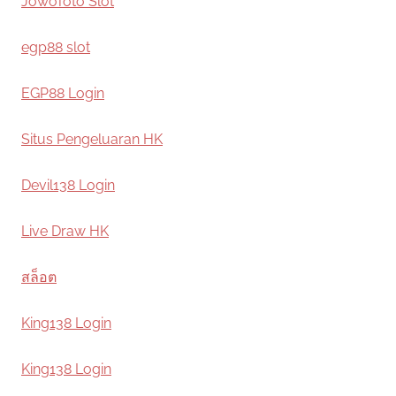
JowoToto Slot
egp88 slot
EGP88 Login
Situs Pengeluaran HK
Devil138 Login
Live Draw HK
สล็อต
King138 Login
King138 Login