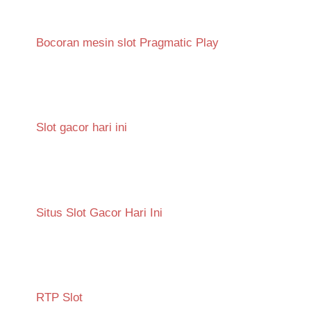
Bocoran mesin slot Pragmatic Play
Slot gacor hari ini
Situs Slot Gacor Hari Ini
RTP Slot