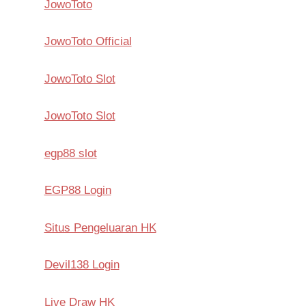
JowoToto
JowoToto Official
JowoToto Slot
JowoToto Slot
egp88 slot
EGP88 Login
Situs Pengeluaran HK
Devil138 Login