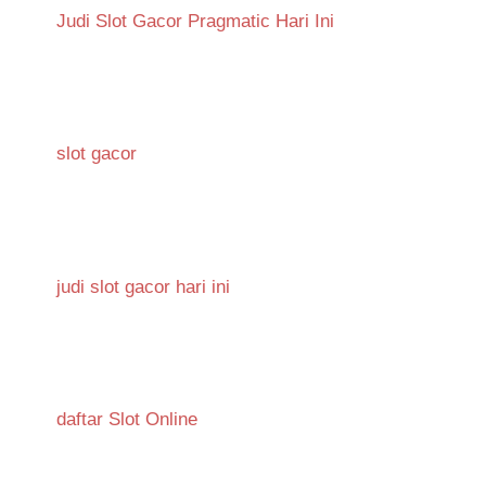
Judi Slot Gacor Pragmatic Hari Ini
slot gacor
judi slot gacor hari ini
daftar Slot Online