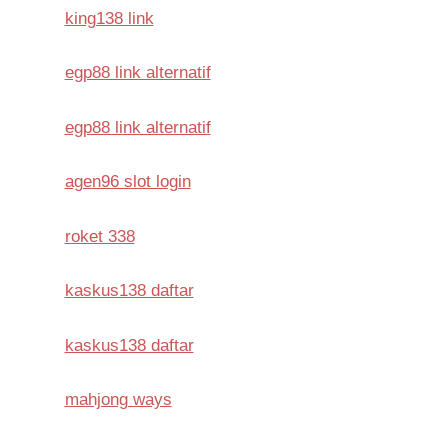
king138 link
egp88 link alternatif
egp88 link alternatif
agen96 slot login
roket 338
kaskus138 daftar
kaskus138 daftar
mahjong ways