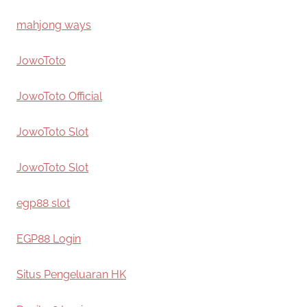
mahjong ways
JowoToto
JowoToto Official
JowoToto Slot
JowoToto Slot
egp88 slot
EGP88 Login
Situs Pengeluaran HK