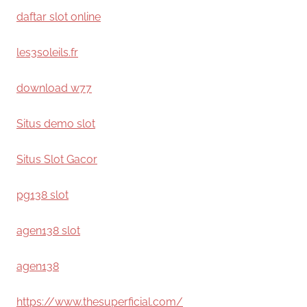
daftar slot online
les3soleils.fr
download w77
Situs demo slot
Situs Slot Gacor
pg138 slot
agen138 slot
agen138
https://www.thesuperficial.com/