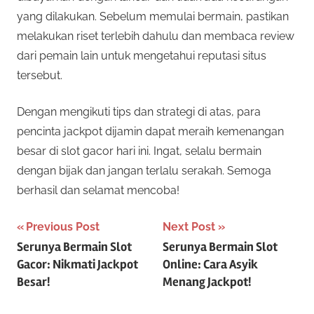
yang dilakukan. Sebelum memulai bermain, pastikan
melakukan riset terlebih dahulu dan membaca review
dari pemain lain untuk mengetahui reputasi situs
tersebut.
Dengan mengikuti tips dan strategi di atas, para
pencinta jackpot dijamin dapat meraih kemenangan
besar di slot gacor hari ini. Ingat, selalu bermain
dengan bijak dan jangan terlalu serakah. Semoga
berhasil dan selamat mencoba!
Navigasi
Previous Post
Next Post
Serunya Bermain Slot
Serunya Bermain Slot
pos
Gacor: Nikmati Jackpot
Online: Cara Asyik
Besar!
Menang Jackpot!