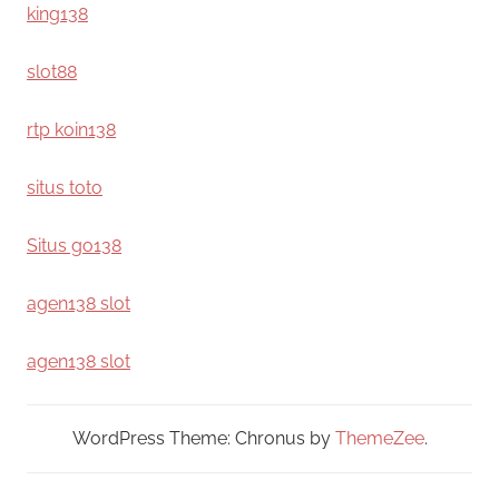
king138
slot88
rtp koin138
situs toto
Situs go138
agen138 slot
agen138 slot
WordPress Theme: Chronus by
ThemeZee
.