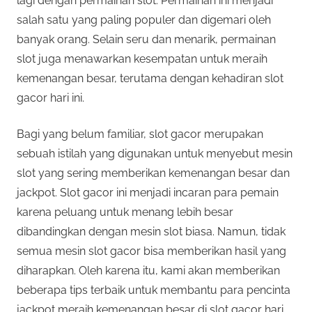
lagi dengan permainan slot. Permainan ini menjadi
salah satu yang paling populer dan digemari oleh
banyak orang. Selain seru dan menarik, permainan
slot juga menawarkan kesempatan untuk meraih
kemenangan besar, terutama dengan kehadiran slot
gacor hari ini.
Bagi yang belum familiar, slot gacor merupakan
sebuah istilah yang digunakan untuk menyebut mesin
slot yang sering memberikan kemenangan besar dan
jackpot. Slot gacor ini menjadi incaran para pemain
karena peluang untuk menang lebih besar
dibandingkan dengan mesin slot biasa. Namun, tidak
semua mesin slot gacor bisa memberikan hasil yang
diharapkan. Oleh karena itu, kami akan memberikan
beberapa tips terbaik untuk membantu para pencinta
jackpot meraih kemenangan besar di slot gacor hari