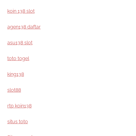
koin 138 slot
agen138 daftar
asu138 slot
toto togel
king138
slot88
rtp koin138
situs toto