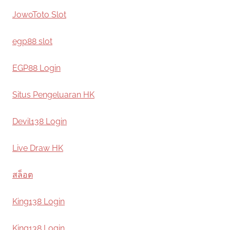
JowoToto Slot
egp88 slot
EGP88 Login
Situs Pengeluaran HK
Devil138 Login
Live Draw HK
สล็อต
King138 Login
King138 Login