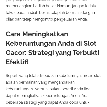
memenangkan hadiah besar. Namun, jangan terlalu
fokus pada hadiah besar, tetaplah bermain dengan
bijak dan tetap mengontrol pengeluaran Anda.
Cara Meningkatkan
Keberuntungan Anda di Slot
Gacor: Strategi yang Terbukti
Efektif!
Seperti yang telah disebutkan sebelumnya, mesin slot
adalah permainan yang mengandalkan
keberuntungan. Namun, bukan berarti Anda tidak
dapat meningkatkan keberuntungan Anda. Ada
beberapa strategi yang dapat Anda coba untuk