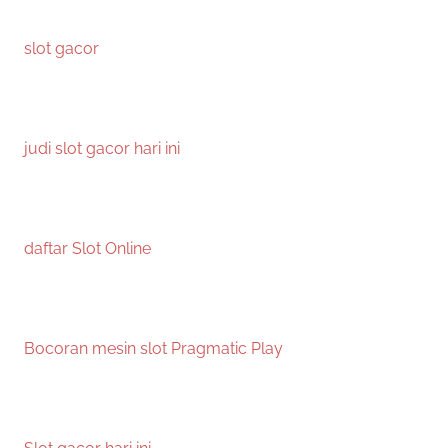
slot gacor
judi slot gacor hari ini
daftar Slot Online
Bocoran mesin slot Pragmatic Play