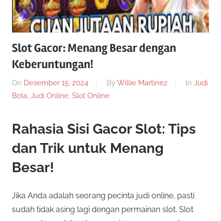
Slot Gacor: Menang Besar dengan
Keberuntungan!
On
Desember 15, 2024
By
Willie Martinez
In
Judi
Bola
,
Judi Online
,
Slot Online
Rahasia Sisi Gacor Slot: Tips
dan Trik untuk Menang
Besar!
Jika Anda adalah seorang pecinta judi online, pasti
sudah tidak asing lagi dengan permainan slot. Slot