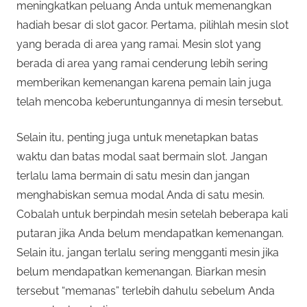
meningkatkan peluang Anda untuk memenangkan
hadiah besar di slot gacor. Pertama, pilihlah mesin slot
yang berada di area yang ramai. Mesin slot yang
berada di area yang ramai cenderung lebih sering
memberikan kemenangan karena pemain lain juga
telah mencoba keberuntungannya di mesin tersebut.
Selain itu, penting juga untuk menetapkan batas
waktu dan batas modal saat bermain slot. Jangan
terlalu lama bermain di satu mesin dan jangan
menghabiskan semua modal Anda di satu mesin.
Cobalah untuk berpindah mesin setelah beberapa kali
putaran jika Anda belum mendapatkan kemenangan.
Selain itu, jangan terlalu sering mengganti mesin jika
belum mendapatkan kemenangan. Biarkan mesin
tersebut “memanas” terlebih dahulu sebelum Anda