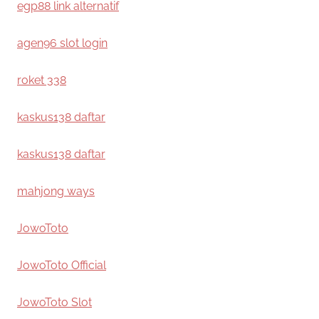
egp88 link alternatif
agen96 slot login
roket 338
kaskus138 daftar
kaskus138 daftar
mahjong ways
JowoToto
JowoToto Official
JowoToto Slot