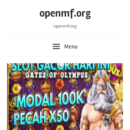
Skip
openmf.org
to
content
openmf.org
Menu