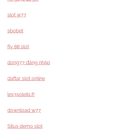
slot w77
sbobet
fly 88 slot
dong77 đăng nhập
daftar slot online
les3soleils.fr
download w77
Situs demo slot