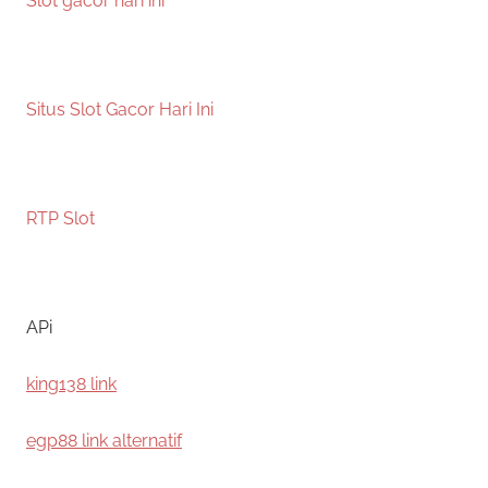
Slot gacor hari ini
Situs Slot Gacor Hari Ini
RTP Slot
APi
king138 link
egp88 link alternatif