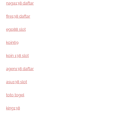
naga138 daftar
fire138 daftar
egp88 slot
koin69
koin 138 slot
agen138 daftar
asu138 slot
toto togel
king138