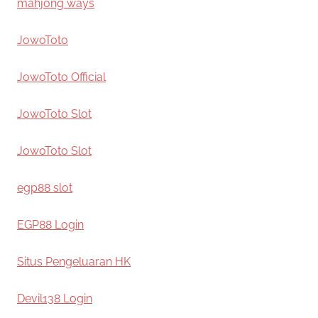
mahjong ways
JowoToto
JowoToto Official
JowoToto Slot
JowoToto Slot
egp88 slot
EGP88 Login
Situs Pengeluaran HK
Devil138 Login