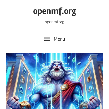
Skip
openmf.org
to
content
openmf.org
Menu