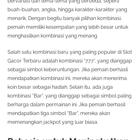
bervariasi dari tema-tema yang berbeda, seperti
buah-buahan, angka, hingga karakter-karakter yang
menarik. Dengan begitu banyak pilihan kombinasi,
pemain memiliki kesempatan yang lebih besar untuk
menghasilkan kombinasi yang menang.
Salah satu kombinasi baru yang paling populer di Slot
Gacor Terbaru adalah kombinasi “777”, yang dianggap
sebagai simbol keberuntungan. Jika pemain berhasil
mendapatkan kombinasi ini, mereka akan menerima
koin besar sebagai hadiah. Selain itu, ada juga
kombinasi “Bar”, yang dianggap sebagai simbol paling
berharga dalam permainan ini. Jika pemain berhasil
mendapatkan tiga simbol “Bar”, mereka akan
memenangkan jackpot yang luar biasa.