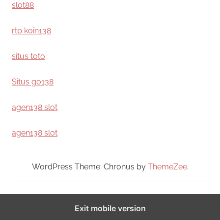
slot88
rtp koin138
situs toto
Situs go138
agen138 slot
agen138 slot
WordPress Theme: Chronus by
ThemeZee
.
Exit mobile version