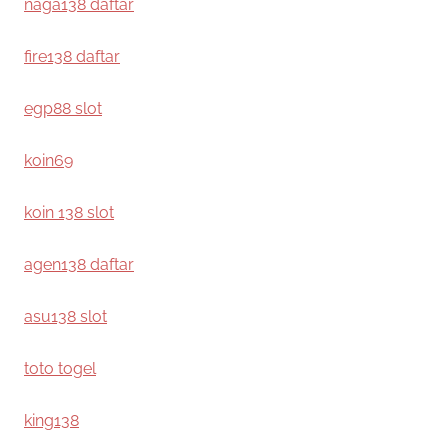
naga138 daftar
fire138 daftar
egp88 slot
koin69
koin 138 slot
agen138 daftar
asu138 slot
toto togel
king138