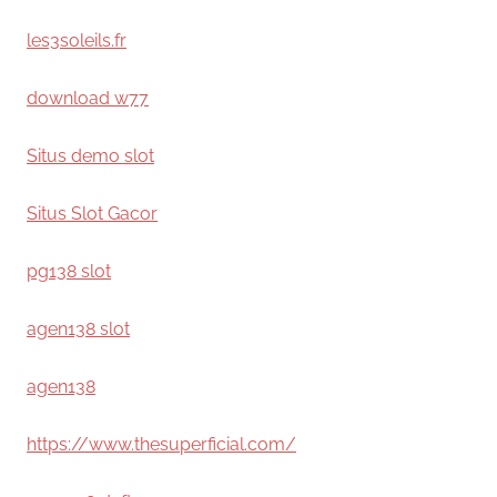
les3soleils.fr
download w77
Situs demo slot
Situs Slot Gacor
pg138 slot
agen138 slot
agen138
https://www.thesuperficial.com/