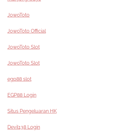
JowoToto
JowoToto Official
JowoToto Slot
JowoToto Slot
egp88 slot
EGP88 Login
Situs Pengeluaran HK
Devil138 Login