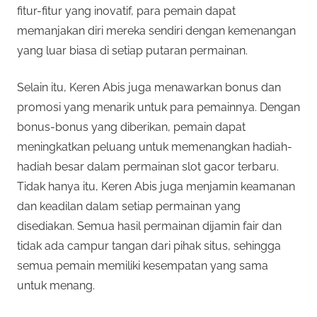
fitur-fitur yang inovatif, para pemain dapat
memanjakan diri mereka sendiri dengan kemenangan
yang luar biasa di setiap putaran permainan.
Selain itu, Keren Abis juga menawarkan bonus dan
promosi yang menarik untuk para pemainnya. Dengan
bonus-bonus yang diberikan, pemain dapat
meningkatkan peluang untuk memenangkan hadiah-
hadiah besar dalam permainan slot gacor terbaru.
Tidak hanya itu, Keren Abis juga menjamin keamanan
dan keadilan dalam setiap permainan yang
disediakan. Semua hasil permainan dijamin fair dan
tidak ada campur tangan dari pihak situs, sehingga
semua pemain memiliki kesempatan yang sama
untuk menang.