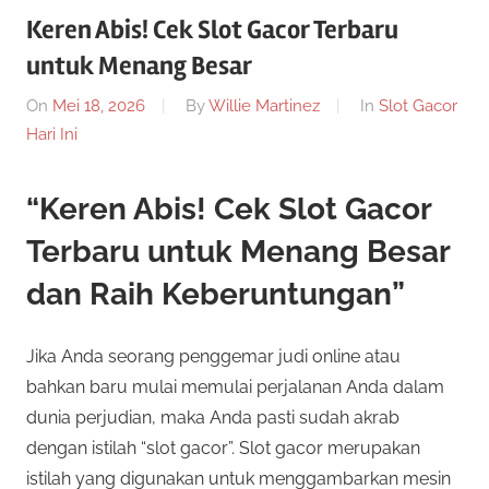
Keren Abis! Cek Slot Gacor Terbaru
untuk Menang Besar
On
Mei 18, 2026
By
Willie Martinez
In
Slot Gacor
Hari Ini
“Keren Abis! Cek Slot Gacor
Terbaru untuk Menang Besar
dan Raih Keberuntungan”
Jika Anda seorang penggemar judi online atau
bahkan baru mulai memulai perjalanan Anda dalam
dunia perjudian, maka Anda pasti sudah akrab
dengan istilah “slot gacor”. Slot gacor merupakan
istilah yang digunakan untuk menggambarkan mesin