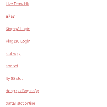
Live Draw HK
สล็อต
King138 Login
King138 Login
slot w77
sbobet
fly 88 slot
dong77 đăng nhập
daftar slot online