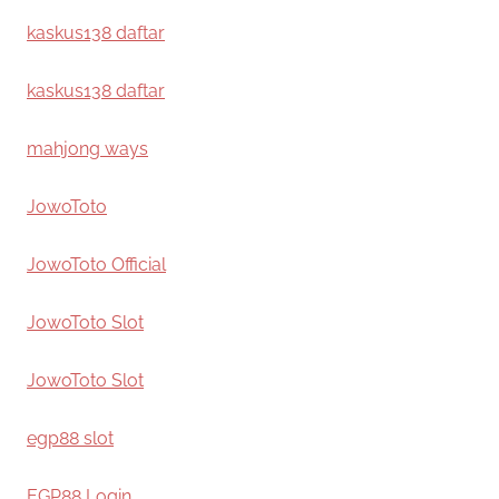
kaskus138 daftar
kaskus138 daftar
mahjong ways
JowoToto
JowoToto Official
JowoToto Slot
JowoToto Slot
egp88 slot
EGP88 Login