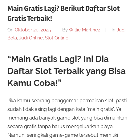
Main Gratis Lagi? Berikut Daftar Slot
Gratis Terbaik!
On
Oktober 20, 2025
By
Willie Martinez
In
Judi
Bola
,
Judi Online
,
Slot Online
“Main Gratis Lagi? Ini Dia
Daftar Slot Terbaik yang Bisa
Kamu Coba!”
Jika kamu seorang penggemar permainan slot, pasti
sudah tidak asing lagi dengan kata “main gratis”. Ya,
memang ada banyak game slot yang bisa dimainkan
secara gratis tanpa harus mengeluarkan biaya.
Namun, seringkali game-game tersebut memiliki