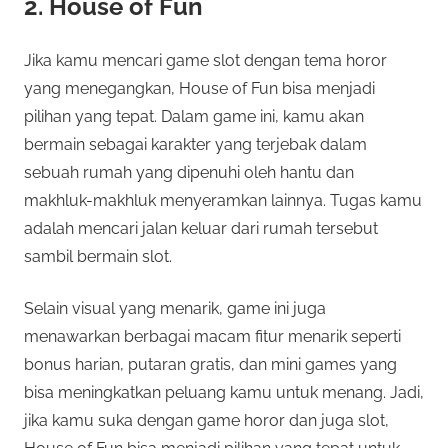
2. House of Fun
Jika kamu mencari game slot dengan tema horor
yang menegangkan, House of Fun bisa menjadi
pilihan yang tepat. Dalam game ini, kamu akan
bermain sebagai karakter yang terjebak dalam
sebuah rumah yang dipenuhi oleh hantu dan
makhluk-makhluk menyeramkan lainnya. Tugas kamu
adalah mencari jalan keluar dari rumah tersebut
sambil bermain slot.
Selain visual yang menarik, game ini juga
menawarkan berbagai macam fitur menarik seperti
bonus harian, putaran gratis, dan mini games yang
bisa meningkatkan peluang kamu untuk menang. Jadi,
jika kamu suka dengan game horor dan juga slot,