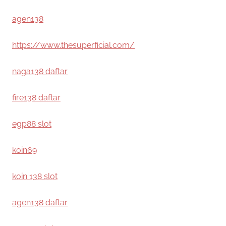
agen138
https://www.thesuperficial.com/
naga138 daftar
fire138 daftar
egp88 slot
koin69
koin 138 slot
agen138 daftar