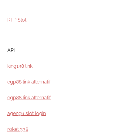
RTP Slot
APi
king138 link
egp88 link alternatif
egp88 link alternatif
agen96 slot login
roket 338