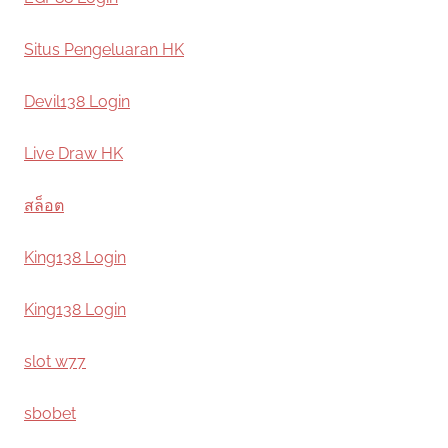
Situs Pengeluaran HK
Devil138 Login
Live Draw HK
สล็อต
King138 Login
King138 Login
slot w77
sbobet