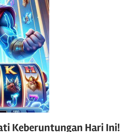
ati Keberuntungan Hari Ini!