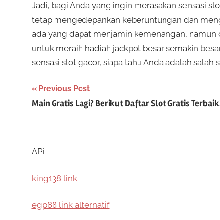
Jadi, bagi Anda yang ingin merasakan sensasi s
tetap mengedepankan keberuntungan dan mengikut
ada yang dapat menjamin kemenangan, namun de
untuk meraih hadiah jackpot besar semakin besa
sensasi slot gacor, siapa tahu Anda adalah sala
Navigasi
Previous Post
Main Gratis Lagi? Berikut Daftar Slot Gratis Terbaik
pos
APi
king138 link
egp88 link alternatif