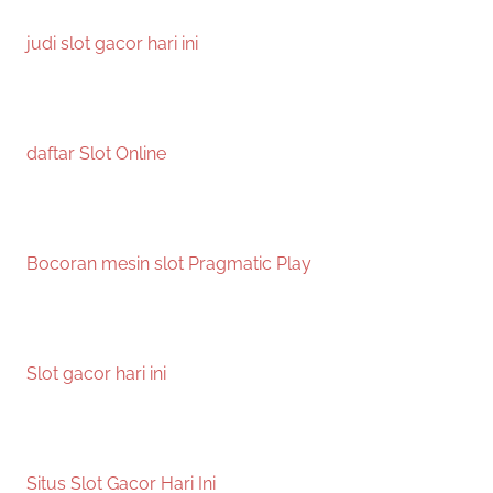
judi slot gacor hari ini
daftar Slot Online
Bocoran mesin slot Pragmatic Play
Slot gacor hari ini
Situs Slot Gacor Hari Ini