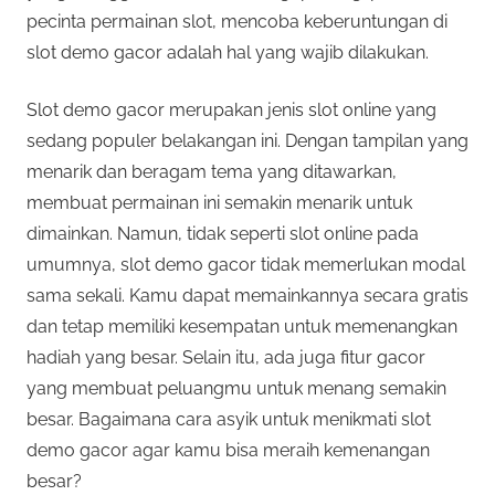
pecinta permainan slot, mencoba keberuntungan di
slot demo gacor adalah hal yang wajib dilakukan.
Slot demo gacor merupakan jenis slot online yang
sedang populer belakangan ini. Dengan tampilan yang
menarik dan beragam tema yang ditawarkan,
membuat permainan ini semakin menarik untuk
dimainkan. Namun, tidak seperti slot online pada
umumnya, slot demo gacor tidak memerlukan modal
sama sekali. Kamu dapat memainkannya secara gratis
dan tetap memiliki kesempatan untuk memenangkan
hadiah yang besar. Selain itu, ada juga fitur gacor
yang membuat peluangmu untuk menang semakin
besar. Bagaimana cara asyik untuk menikmati slot
demo gacor agar kamu bisa meraih kemenangan
besar?