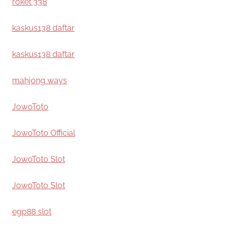
roket 338
kaskus138 daftar
kaskus138 daftar
mahjong ways
JowoToto
JowoToto Official
JowoToto Slot
JowoToto Slot
egp88 slot