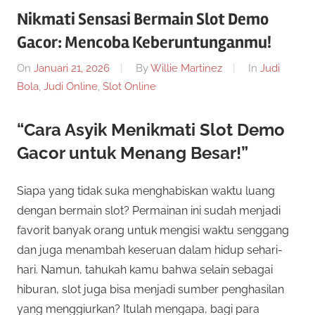
Nikmati Sensasi Bermain Slot Demo
Gacor: Mencoba Keberuntunganmu!
On
Januari 21, 2026
By
Willie Martinez
In
Judi
Bola
,
Judi Online
,
Slot Online
“Cara Asyik Menikmati Slot Demo
Gacor untuk Menang Besar!”
Siapa yang tidak suka menghabiskan waktu luang
dengan bermain slot? Permainan ini sudah menjadi
favorit banyak orang untuk mengisi waktu senggang
dan juga menambah keseruan dalam hidup sehari-
hari. Namun, tahukah kamu bahwa selain sebagai
hiburan, slot juga bisa menjadi sumber penghasilan
yang menggiurkan? Itulah mengapa, bagi para