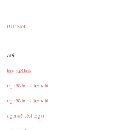
RTP Slot
APi
king138 link
egp88 link alternatif
egp88 link alternatif
agen96 slot login