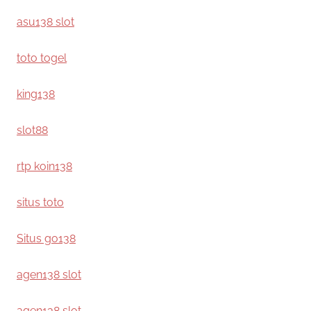
asu138 slot
toto togel
king138
slot88
rtp koin138
situs toto
Situs go138
agen138 slot
agen138 slot