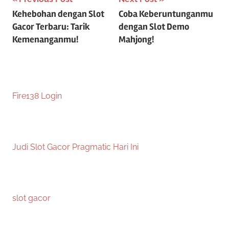
Navigasi
Kehebohan dengan Slot
Coba Keberuntunganmu
pos
Gacor Terbaru: Tarik
dengan Slot Demo
Kemenanganmu!
Mahjong!
Fire138 Login
Judi Slot Gacor Pragmatic Hari Ini
slot gacor